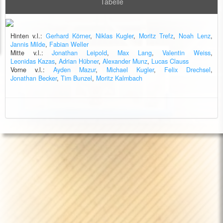
Tabelle
Hinten v.l.:
Gerhard Körner
,
Niklas Kugler
,
Moritz Trefz
,
Noah Lenz
,
Jannis Milde
,
Fabian Weller
Mitte v.l.:
Jonathan Leipold
,
Max Lang
,
Valentin Weiss
,
Leonidas Kazas
,
Adrian Hübner
,
Alexander Munz
,
Lucas Clauss
Vorne v.l.:
Ayden Mazur
,
Michael Kugler
,
Felix Drechsel
,
Jonathan Becker
,
Tim Bunzel
,
Moritz Kalmbach