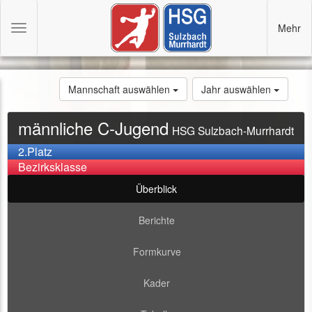
Mehr
Toggle
navigation
Mannschaft auswählen
Jahr auswählen
männliche C-Jugend
HSG Sulzbach-Murrhardt
2.Platz
Bezirksklasse
Überblick
Berichte
Formkurve
Kader