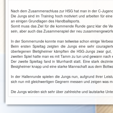
Nach dem Zusammenschluss zur HSG hat man in der C-Jugend nu
Die Jungs sind im Training hoch motiviert und arbeiten für eine
an einigen Grundlagen des Handballsports.
Somit muss das Ziel für die kommende Runde ganz klar die Ver
sein, aber auch das Zusammenspiel der neu zusammengewürfe
In der Sommerrunde konnte man teilweise schon einige Verbe
Beim ersten Spieltag zeigten die Jungs eine sehr couragiert
überlegenen Bietigheimer kämpften die HSG-Jungs zwar gut, 
zweiten Spiel hatte man es mit Tamm zu tun und gewann nach e
Der zweite Spieltag fand in Murrhardt statt. Eine stark dezim
Besigheimer knapp und eine starke Mannschaft aus dem Bottwart
In der Hallenrunde spielen die Jungs nun, aufgrund ihrer Leistu
sich nun mit gleichwertigen Gegnern messen und zeigen was man
Die Jungs würden sich sehr über zahlreiche und lautstarke Unte