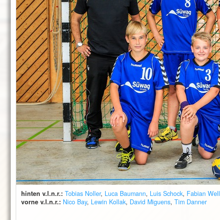
hinten v.l.n.r.:
Tobias Noller
,
Luca Baumann
,
Luis Schock
,
Fabian Well
vorne v.l.n.r.:
Nico Bay
,
Lewin Kollak
,
David Miguens
,
Tim Danner