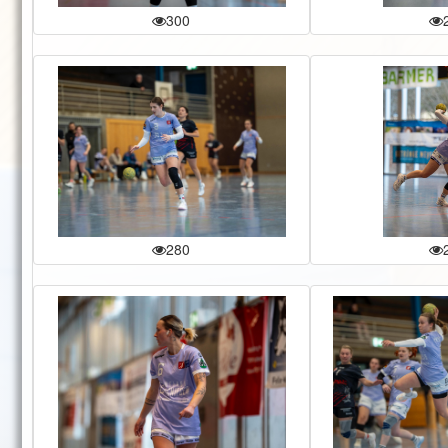
300
280