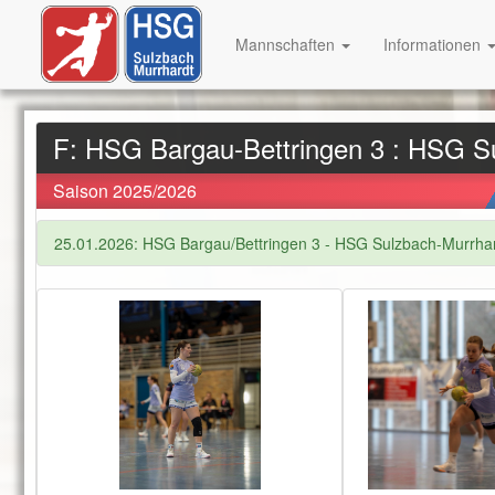
Mannschaften
Informationen
F: HSG Bargau-Bettringen 3 : HSG 
Saison 2025/2026
25.01.2026: HSG Bargau/Bettringen 3 - HSG Sulzbach-Murrha