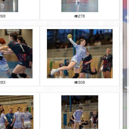
269
278
283
308