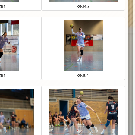
281
345
281
304