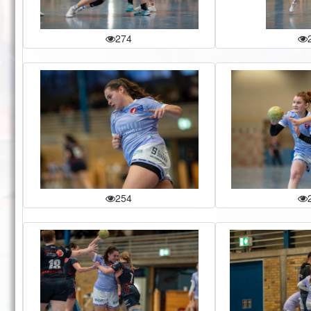
274
254