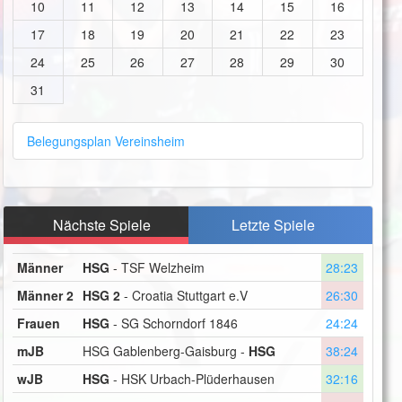
10
11
12
13
14
15
16
17
18
19
20
21
22
23
24
25
26
27
28
29
30
31
Belegungsplan Vereinsheim
Nächste Spiele
Letzte Spiele
Männer
HSG
- TSF Welzheim
28:23
Männer 2
HSG 2
- Croatia Stuttgart e.V
26:30
Frauen
HSG
- SG Schorndorf 1846
24:24
mJB
HSG Gablenberg-Gaisburg -
HSG
38:24
wJB
HSG
- HSK Urbach-Plüderhausen
32:16