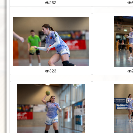
262
323