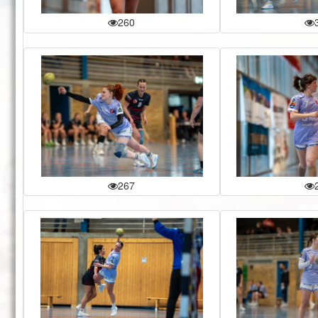
260
267