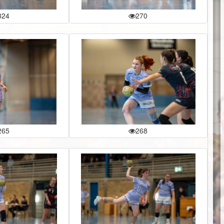
324
270
265
268