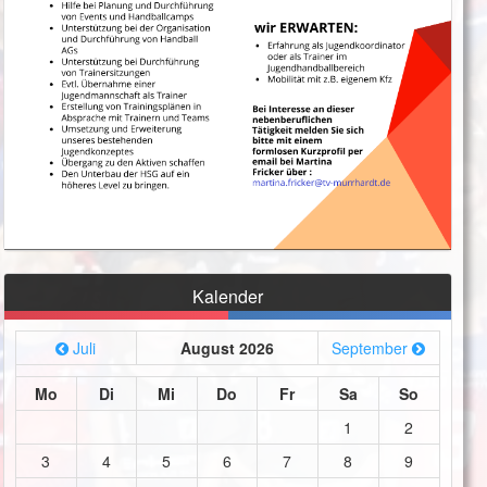
Kalender
Juli
August 2026
September
Mo
Di
Mi
Do
Fr
Sa
So
1
2
3
4
5
6
7
8
9