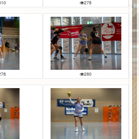
310
278
278
280