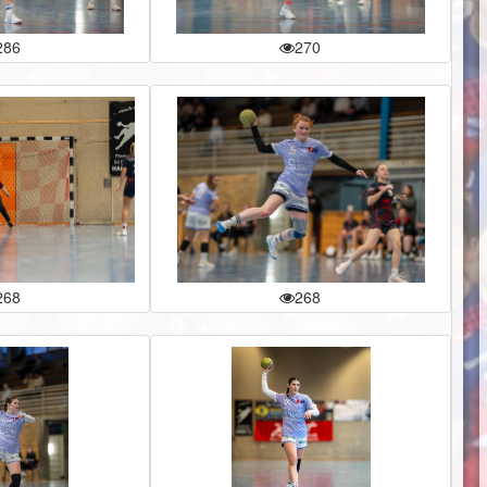
286
270
268
268