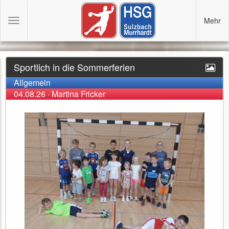
Mehr
Toggle
navigation
Sportlich in die Sommerferien
Allgemein
04.08.26
·
Martina Fricker