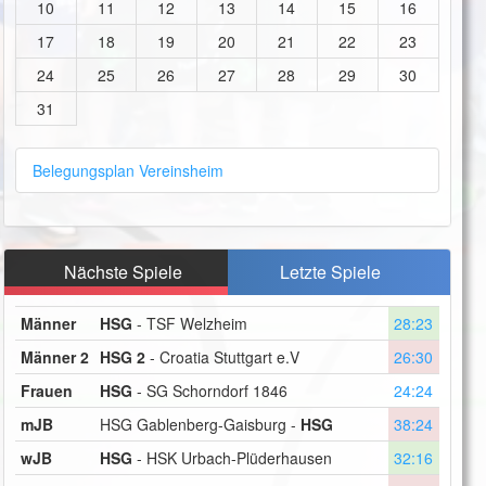
10
11
12
13
14
15
16
17
18
19
20
21
22
23
24
25
26
27
28
29
30
31
Belegungsplan Vereinsheim
Nächste Spiele
Letzte Spiele
Männer
HSG
- TSF Welzheim
28:23
Männer 2
HSG 2
- Croatia Stuttgart e.V
26:30
Frauen
HSG
- SG Schorndorf 1846
24:24
mJB
HSG Gablenberg-Gaisburg -
HSG
38:24
wJB
HSG
- HSK Urbach-Plüderhausen
32:16