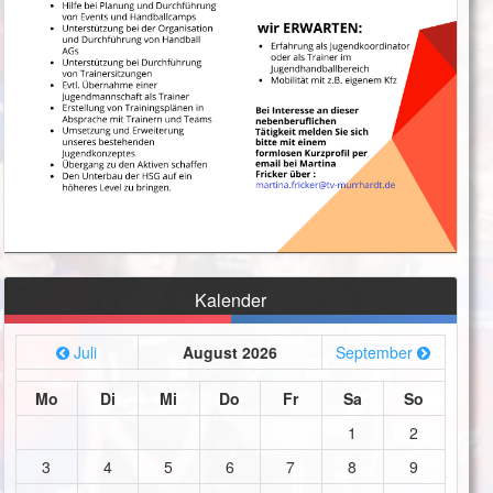
Kalender
Juli
August 2026
September
Mo
Di
Mi
Do
Fr
Sa
So
1
2
3
4
5
6
7
8
9