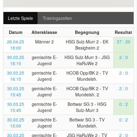
Letzte Spiele
Trainingszeiten
Datum
Altersklasse
Begegnung
Resultat
26.04.25
Männer 2
HSG Sulz-Murr 2 - EK
37 : 20
18:00
Besigheim 2
30.03.25
gemischte E-
HSG Sulz-Murr 3 - JSG
2 : 0
16:15
Jugend
HaRuWe 2
30.03.25
gemischte E-
HCOB Opp/BK 2 - TV
2 : 0
16:15
Jugend
Mundelsh.
30.03.25
gemischte E-
HCOB Opp/BK 2 - TV
2 : 0
15:45
Jugend
Mundelsh. 2
30.03.25
gemischte E-
Bottwar SG 3 - HSG
0 : 2
15:45
Jugend
Sulz-Murr 3
30.03.25
gemischte E-
Bottwar SG 3 - TV
0 : 2
15:00
Jugend
Mundelsh.
30.03.25
gemischte E-
JSG HaRuWe 2 - TV
2 : 0