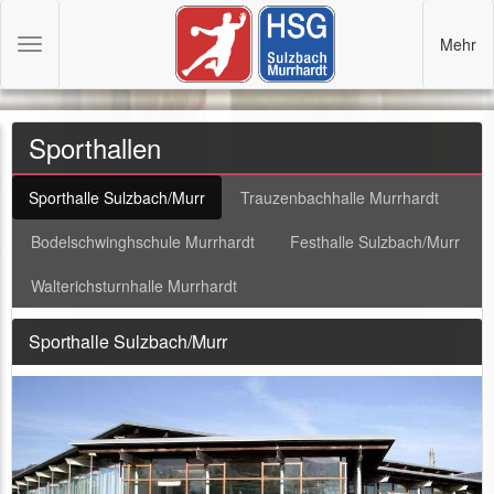
Mehr
Toggle
navigation
Sporthallen
Sporthalle Sulzbach/Murr
Trauzenbachhalle Murrhardt
Bodelschwinghschule Murrhardt
Festhalle Sulzbach/Murr
Walterichsturnhalle Murrhardt
Sporthalle Sulzbach/Murr