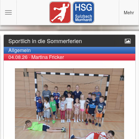
Mehr
Toggle
navigation
Sportlich in die Sommerferien
Allgemein
04.08.26
·
Martina Fricker