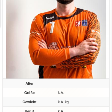
Alter
Größe
k.A.
Gewicht
k.A. kg
Beruf
k.A.