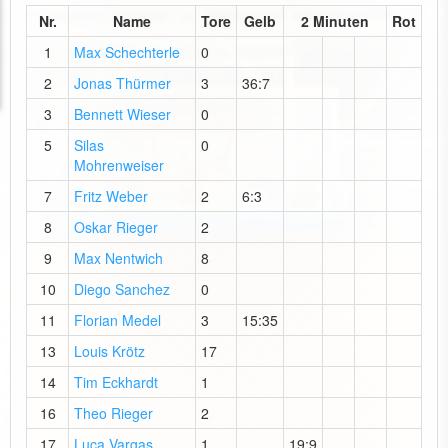
Nr.
Name
Tore
Gelb
2 Minuten
Rot
1
Max Schechterle
0
2
Jonas Thürmer
3
36:7
3
Bennett Wieser
0
5
Silas
0
Mohrenweiser
7
Fritz Weber
2
6:3
8
Oskar Rieger
2
9
Max Nentwich
8
10
Diego Sanchez
0
11
Florian Medel
3
15:35
13
Louis Krötz
17
14
Tim Eckhardt
1
16
Theo Rieger
2
17
Luca Vargas
1
19:9