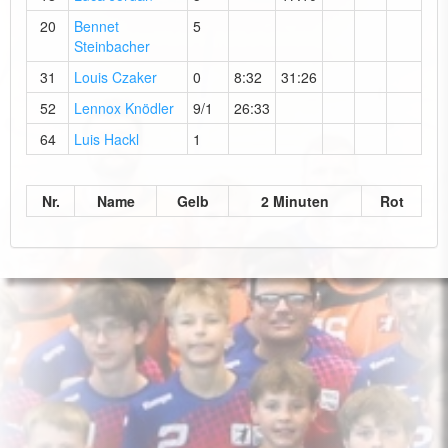
20
Bennet
5
Steinbacher
31
Louis Czaker
0
8:32
31:26
52
Lennox Knödler
9/1
26:33
64
Luis Hackl
1
Nr.
Name
Gelb
2 Minuten
Rot