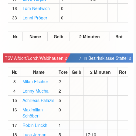
18
Tom Nentwich
0
33
Lenni Pröger
0
Nr.
Name
Gelb
2 Minuten
Rot
TSV Alfdorf/Lorch/Waldhausen 2
7. in Bezirksklasse Staffel 2
Nr.
Name
Tore
Gelb
2 Minuten
Rot
3
Milan Fischer
2
4
Lenny Mucha
2
15
Achilleas Palazis
5
16
Maximilian
0
Schöberl
17
Robin Linckh
1
18
Luca Jordan
5
17:10