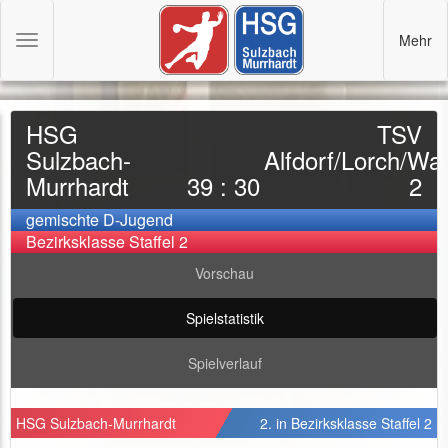
Mehr
Toggle
navigation
HSG
TSV
Sulzbach-
Alfdorf/Lorch/Wa
Murrhardt
39 : 30
2
gemischte D-Jugend
Bezirksklasse Staffel 2
Vorschau
Spielstatistik
Spielverlauf
HSG Sulzbach-Murrhardt
2. in Bezirksklasse Staffel 2