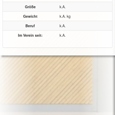
Größe
k.A.
Gewicht
k.A. kg
Beruf
k.A.
Im Verein seit:
k.A.