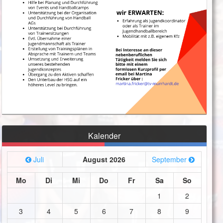
Kalender
Juli
August 2026
September
Mo
Di
Mi
Do
Fr
Sa
So
1
2
3
4
5
6
7
8
9