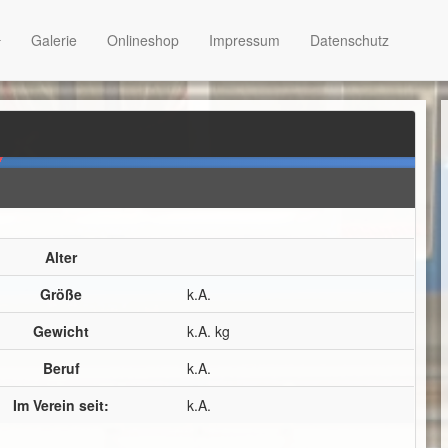
Galerie
Onlineshop
Impressum
Datenschutz
Alter
Größe
k.A.
Gewicht
k.A. kg
Beruf
k.A.
Im Verein seit:
k.A.