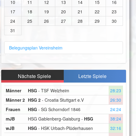
10
11
12
13
14
15
16
17
18
19
20
21
22
23
24
25
26
27
28
29
30
31
Belegungsplan Vereinsheim
Nächste Spiele
Letzte Spiele
Männer
HSG
- TSF Welzheim
28:23
Männer 2
HSG 2
- Croatia Stuttgart e.V
26:30
Frauen
HSG
- SG Schorndorf 1846
24:24
mJB
HSG Gablenberg-Gaisburg -
HSG
38:24
wJB
HSG
- HSK Urbach-Plüderhausen
32:16