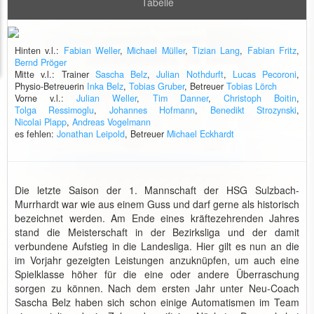
Tabelle
Hinten v.l.:
Fabian Weller
,
Michael Müller
,
Tizian Lang
,
Fabian Fritz
,
Bernd Pröger
Mitte v.l.: Trainer
Sascha Belz
,
Julian Nothdurft
,
Lucas Pecoroni
,
Physio-Betreuerin
Inka Belz
,
Tobias Gruber
, Betreuer
Tobias Lörch
Vorne v.l.:
Julian Weller
,
Tim Danner
,
Christoph Boitin
,
Tolga Ressimoglu
,
Johannes Hofmann
,
Benedikt Strozynski
,
Nicolai Plapp
,
Andreas Vogelmann
es fehlen:
Jonathan Leipold
, Betreuer
Michael Eckhardt
Die letzte Saison der 1. Mannschaft der HSG Sulzbach-
Murrhardt war wie aus einem Guss und darf gerne als historisch
bezeichnet werden. Am Ende eines kräftezehrenden Jahres
stand die Meisterschaft in der Bezirksliga und der damit
verbundene Aufstieg in die Landesliga. Hier gilt es nun an die
im Vorjahr gezeigten Leistungen anzuknüpfen, um auch eine
Spielklasse höher für die eine oder andere Überraschung
sorgen zu können. Nach dem ersten Jahr unter Neu-Coach
Sascha Belz haben sich schon einige Automatismen im Team