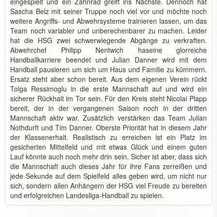
eingespielt und ein Zahnrad greift ins Nächste. Dennoch hat
Sascha Belz mit seiner Truppe noch viel vor und möchte noch
weitere Angriffs- und Abwehrsysteme trainieren lassen, um das
Team noch variabler und unberechenbarer zu machen. Leider
hat die HSG zwei schwerwiegende Abgänge zu verkraften.
Abwehrchef Philipp Nentwich haseine glorreiche
Handballkarriere beendet und Julian Danner wird mit dem
Handball pausieren um sich um Haus und Familie zu kümmern.
Ersatz steht aber schon bereit. Aus dem eigenen Verein rückt
Tolga Ressimoglu in die erste Mannschaft auf und wird ein
sicherer Rückhalt im Tor sein. Für den Kreis steht Nicolai Plapp
bereit, der in der vergangenen Saison noch in der dritten
Mannschaft aktiv war. Zusätzlich verstärken das Team Julian
Nothdurft und Tim Danner. Oberste Priorität hat in diesem Jahr
der Klassenerhalt. Realistisch zu erreichen ist ein Platz im
gesicherten Mittelfeld und mit etwas Glück und einem guten
Lauf könnte auch noch mehr drin sein. Sicher ist aber, dass sich
die Mannschaft auch dieses Jahr für ihre Fans zerreißen und
jede Sekunde auf dem Spielfeld alles geben wird, um nicht nur
sich, sondern allen Anhängern der HSG viel Freude zu bereiten
und erfolgreichen Landesliga-Handball zu spielen.