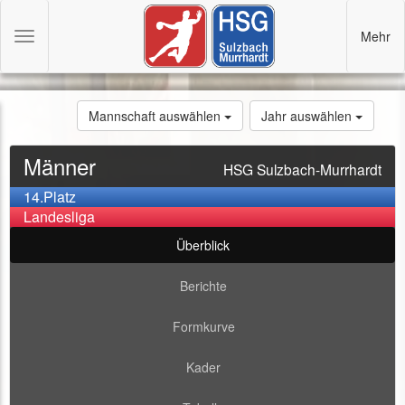
Mehr
Toggle
navigation
Mannschaft auswählen
Jahr auswählen
Männer
HSG Sulzbach-Murrhardt
14.Platz
Landesliga
Überblick
Berichte
Formkurve
Kader