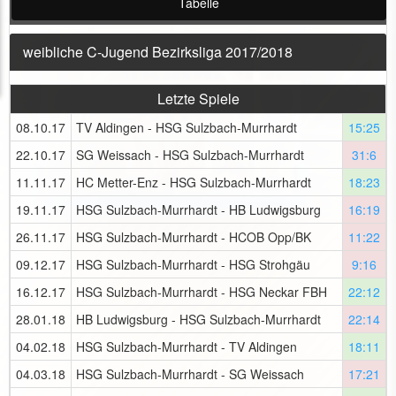
Tabelle
weibliche C-Jugend Bezirksliga 2017/2018
Letzte Spiele
08.10.17
TV Aldingen - HSG Sulzbach-Murrhardt
15:25
22.10.17
SG Weissach - HSG Sulzbach-Murrhardt
31:6
11.11.17
HC Metter-Enz - HSG Sulzbach-Murrhardt
18:23
19.11.17
HSG Sulzbach-Murrhardt - HB Ludwigsburg
16:19
26.11.17
HSG Sulzbach-Murrhardt - HCOB Opp/BK
11:22
09.12.17
HSG Sulzbach-Murrhardt - HSG Strohgäu
9:16
16.12.17
HSG Sulzbach-Murrhardt - HSG Neckar FBH
22:12
28.01.18
HB Ludwigsburg - HSG Sulzbach-Murrhardt
22:14
04.02.18
HSG Sulzbach-Murrhardt - TV Aldingen
18:11
04.03.18
HSG Sulzbach-Murrhardt - SG Weissach
17:21