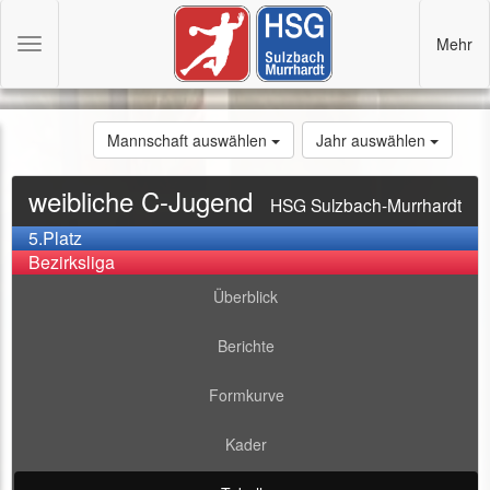
Mehr
Toggle
navigation
Mannschaft auswählen
Jahr auswählen
weibliche C-Jugend
HSG Sulzbach-Murrhardt
5.Platz
Bezirksliga
Überblick
Berichte
Formkurve
Kader