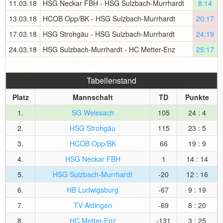
11.03.18
HSG Neckar FBH - HSG Sulzbach-Murrhardt
8:14
13.03.18
HCOB Opp/BK - HSG Sulzbach-Murrhardt
20:17
17.03.18
HSG Strohgäu - HSG Sulzbach-Murrhardt
24:19
24.03.18
HSG Sulzbach-Murrhardt - HC Metter-Enz
25:17
Tabellenstand
Platz
Mannschaft
TD
Punkte
1.
SG Weissach
105
24 : 4
2.
HSG Strohgäu
115
23 : 5
3.
HCOB Opp/BK
66
19 : 9
4.
HSG Neckar FBH
1
14 : 14
5.
HSG Sulzbach-Murrhardt
-20
12 : 16
6.
HB Ludwigsburg
-67
9 : 19
7.
TV Aldingen
-69
8 : 20
8.
HC Metter-Enz
-131
3 : 25