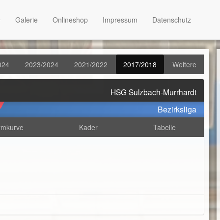
Galerie
Onlineshop
Impressum
Datenschutz
024
2023/2024
2021/2022
2017/2018
Weitere
HSG Sulzbach-Murrhardt
Bezirksliga
rmkurve
Kader
Tabelle