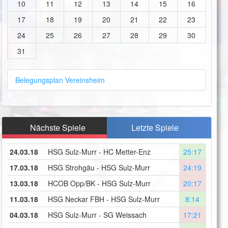
10
11
12
13
14
15
16
17
18
19
20
21
22
23
24
25
26
27
28
29
30
31
Belegungsplan Vereinsheim
Nächste Spiele
Letzte Spiele
24.03.18
HSG Sulz-Murr - HC Metter-Enz
25:17
17.03.18
HSG Strohgäu - HSG Sulz-Murr
24:19
13.03.18
HCOB Opp/BK - HSG Sulz-Murr
20:17
11.03.18
HSG Neckar FBH - HSG Sulz-Murr
8:14
04.03.18
HSG Sulz-Murr - SG Weissach
17:21