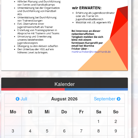
Kalender
Juli
August 2026
September
Mo
Di
Mi
Do
Fr
Sa
So
1
2
3
4
5
6
7
8
9