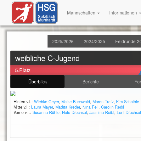
Mannschaften
Informationen
2025/2026
2024/2025
Feldrunde 2
weibliche C-Jugend
5.Platz
Überblick
Berichte
Fo
Hinten v.l.:
Wiebke Geyer
,
Maike Buchwald
,
Maren Trefz
,
Kim Schaible
Mitte v.l.:
Laura Mayer
,
Madita Kreder
,
Nina Feil
,
Carolin Reibl
Vorne v.l.:
Susanna Rühle
,
Nele Drechsel
,
Jasmina Reibl
,
Leni Drechsel