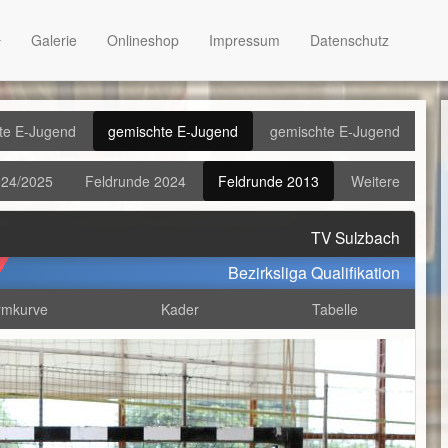
Galerie
Onlineshop
Impressum
Datenschutz
te E-Jugend
gemischte E-Jugend
gemischte E-Jugend
24/2025
Feldrunde 2024
Feldrunde 2013
Weitere
TV Sulzbach
Bezirksliga Qualifikation
rmkurve
Kader
Tabelle