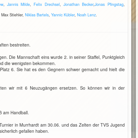
ew
,
Jannis Milde
,
Felix Drechsel
,
Jonathan Becker
,
Jonas Pfingstag
,
, Max Stiehler,
Niklas Bartels
,
Yannic Kübler
,
Noah Lenz
.
ften bestreiten.
n. Die Mannschaft eins wurde 2. in seiner Staffel, Punktgleich
und die wenigsten bekommen.
e Platz 6. Sie hat es den Gegnern schwer gemacht und hielt die
en wir mit 6 Neuzugängen ersetzen. So können wir in der
aß am Handball.
Turnier in Murrhardt am 30.06. und das Zelten der TVS Jugend
icherlich gefallen haben.