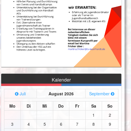
Kalender
Juli
August 2026
September
Mo
Di
Mi
Do
Fr
Sa
So
1
2
3
4
5
6
7
8
9