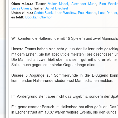
Oben v.l.n.r.:
Trainer
Volker Medel
,
Alexander Munz
,
Finn Wasili
Lucas Clauss
, Trainer
Daniel Drechsel
Unten v.l.n.r.:
Cedric Blank
,
Leon Wasiliew
,
Paul Hübner
,
Luca Danner
es fehlt:
Dogukan Oberhoff
.
Wir konnten die Hallenrunde mit 15 Spielern und zwei Mannscha
Unsere Teams haben sich sehr gut in der Hallenrunde geschlage
mit dem Ersten. Sie hat absolut die meisten Tore geschossen 
Die Mannschaft zwei hielt ebenfalls sehr gut mit und erreicht
Spiele auch gegen sehr starke Gegner lange offen.
Unsere 5 Abgänge zur Sommerrunde in die D-Jugend konnt
kommenden Hallenrunde wieder zwei Mannschaften melden.
Im Vordergrund steht aber nicht das Ergebnis, sondern der Sp
Ein gemeinsamer Besuch im Hallenbad hat allen gefallen. Das 
in Eschenstruet am 13.07 waren weitere Events, die den Jungs s