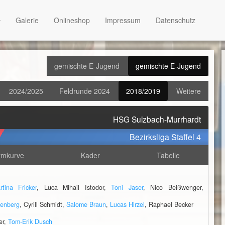
Galerie
Onlineshop
Impressum
Datenschutz
gemischte E-Jugend
gemischte E-Jugend
2024/2025
Feldrunde 2024
2018/2019
Weitere
HSG Sulzbach-Murrhardt
Bezirksliga Staffel 4
rmkurve
Kader
Tabelle
rtina Fricker
, Luca Mihail Istodor,
Toni Jaser
, Nico Beißwenger,
fenberg
, Cyrill Schmidt,
Salome Braun
,
Lucas Hirzel
, Raphael Becker
er,
Tom-Erik Dusch