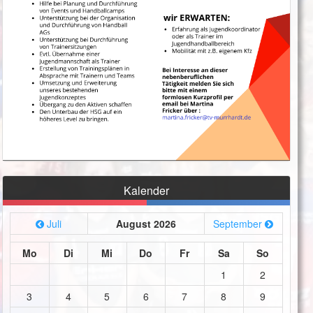
Kalender
Juli
August 2026
September
Mo
Di
Mi
Do
Fr
Sa
So
1
2
3
4
5
6
7
8
9