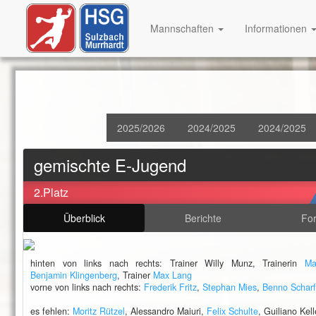
Mannschaften
Informationen
2025/2026
2024/2025
2024/2025
gemischte E-Jugend
2.Platz
Überblick
Berichte
Fo
hinten von links nach rechts: Trainer Willy Munz, Trainerin
Ma
Benjamin Klingenberg
, Trainer
Max Lang
vorne von links nach rechts:
Frederik Fritz
,
Stephan Mies
,
Benno Schar
es fehlen:
Moritz Rützel
, Alessandro Maiuri,
Felix Schulte
, Guiliano Kell