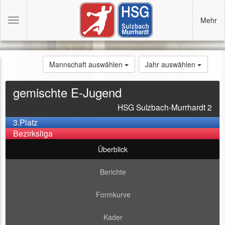
Mehr
Toggle
navigation
Mannschaft auswählen
Jahr auswählen
gemischte E-Jugend
HSG Sulzbach-Murrhardt 2
3.Platz
Bezirksliga
Überblick
Berichte
Formkurve
Kader