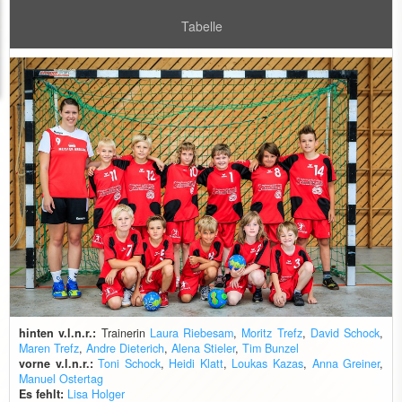
Tabelle
hinten v.l.n.r.:
Trainerin
Laura Riebesam
,
Moritz Trefz
,
David Schock
,
Maren Trefz
,
Andre Dieterich
,
Alena Stieler
,
Tim Bunzel
vorne v.l.n.r.:
Toni Schock
,
Heidi Klatt
,
Loukas Kazas
,
Anna Greiner
,
Manuel Ostertag
Es fehlt:
Lisa Holger