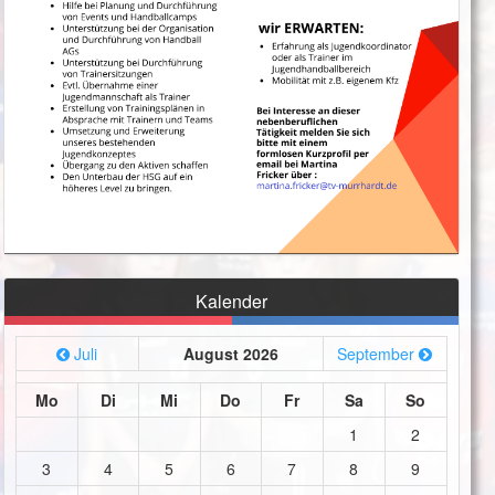
Kalender
Juli
August 2026
September
Mo
Di
Mi
Do
Fr
Sa
So
1
2
3
4
5
6
7
8
9