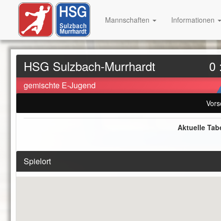
Mannschaften
Informationen
HSG Sulzbach-Murrhardt
0 
gemischte E-Jugend
Vors
Aktuelle Tab
Spielort