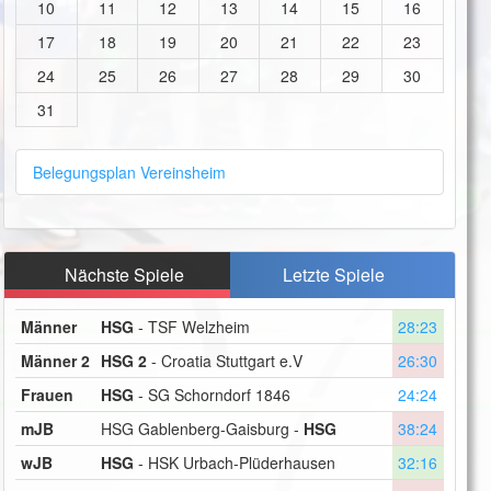
10
11
12
13
14
15
16
17
18
19
20
21
22
23
24
25
26
27
28
29
30
31
Belegungsplan Vereinsheim
Nächste Spiele
Letzte Spiele
Männer
HSG
- TSF Welzheim
28:23
Männer 2
HSG 2
- Croatia Stuttgart e.V
26:30
Frauen
HSG
- SG Schorndorf 1846
24:24
mJB
HSG Gablenberg-Gaisburg -
HSG
38:24
wJB
HSG
- HSK Urbach-Plüderhausen
32:16