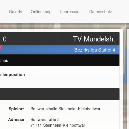
Galerie
Onlineshop
Impressum
Datenschutz
: 0
TV Mundelsh.
Bezirksliga Staffel 4
chau
ellenposition
Spielort
Bottwartalhalle Steinheim-Kleinbottwar
Adresse
Bottwarstraße 5
71711 Steinheim-Kleinbottwar