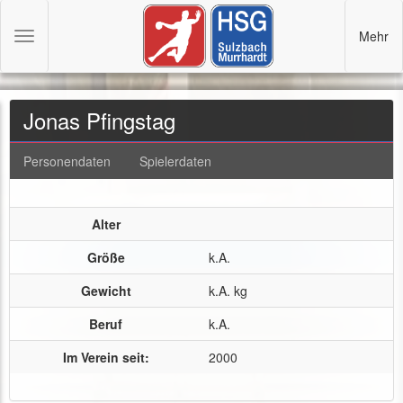
Mehr
Toggle
navigation
Jonas Pfingstag
Personendaten
Spielerdaten
Alter
Größe
k.A.
Gewicht
k.A. kg
Beruf
k.A.
Im Verein seit:
2000