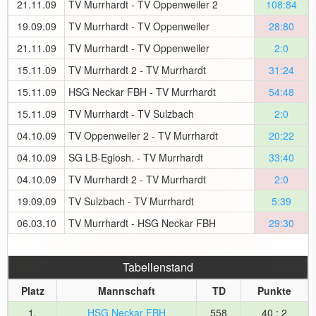
21.11.09
TV Murrhardt - TV Oppenweiler 2
108:84
19.09.09
TV Murrhardt - TV Oppenweiler
28:80
21.11.09
TV Murrhardt - TV Oppenweiler
2:0
15.11.09
TV Murrhardt 2 - TV Murrhardt
31:24
15.11.09
HSG Neckar FBH - TV Murrhardt
54:48
15.11.09
TV Murrhardt - TV Sulzbach
2:0
04.10.09
TV Oppenweiler 2 - TV Murrhardt
20:22
04.10.09
SG LB-Eglosh. - TV Murrhardt
33:40
04.10.09
TV Murrhardt 2 - TV Murrhardt
2:0
19.09.09
TV Sulzbach - TV Murrhardt
5:39
06.03.10
TV Murrhardt - HSG Neckar FBH
29:30
Tabellenstand
Platz
Mannschaft
TD
Punkte
1.
HSG Neckar FBH
558
40 : 2