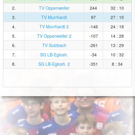
2.
TV Oppenweiler
244
32 : 10
3.
TV Murrhardt
97
27 : 15
4.
TV Murrhardt 2
-146
24 : 18
5.
TV Oppenweiler 2
-107
14 : 28
6.
TV Sulzbach
-261
13 : 29
7.
SG LB-Eglosh.
-34
10 : 32
8.
SG LB-Eglosh. 2
-351
8 : 34