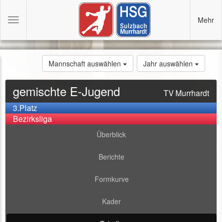
Mehr
Toggle
navigation
Mannschaft auswählen
Jahr auswählen
gemischte E-Jugend
TV Murrhardt
3.Platz
Bezirksliga
Überblick
Berichte
Formkurve
Kader