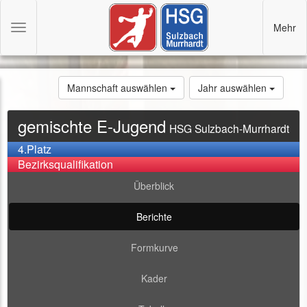
Mehr
Toggle
navigation
Mannschaft auswählen
Jahr auswählen
gemischte E-Jugend
HSG Sulzbach-Murrhardt
4.Platz
Bezirksqualifikation
Überblick
Berichte
Formkurve
Kader