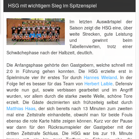
HSG mit wichtigem Sieg im Spitzenspiel
Im letzten Auswärtspiel der
Saison zeigt die HSG eine, über
weite Strecken, gute Leistung
und gewinnt beim
Tabellenvierten, trotz einer
Schwächephase nach der Halbzeit, deutlich.
Die Anfangsphase gehörte den Gastgebern, welche schnell mit
2:0 in Führung gehen konnten. Die HSG erzielte erst in
Spielminute vier ihr erstes Tor durch
Hannes Wieland
. In der
Folge lief es besser für das Team von
Herbert Laible
. Defensiv
wurde nun gut, sowie verbissen gearbeitet und im Angriff
wurden, vor allem durch die starke zweite Welle, schöne Tore
erzielt. Die Gäste dezimierten sich frühzeiteig selbst durch
Matthias Haas
, der sich bereits nach 13 Minuten zum zweiten
mal eine Zeitstrafe einhandelte, obwohl man für beide Fouls
ebenso die rote Karte hätte zeigen können. Kurz vor der Pause
war dann für den Rückraumspieler der Gastgeber mit der
dritten Zeitstrafe Schluss. Die HSG war bis zur 19. Minute