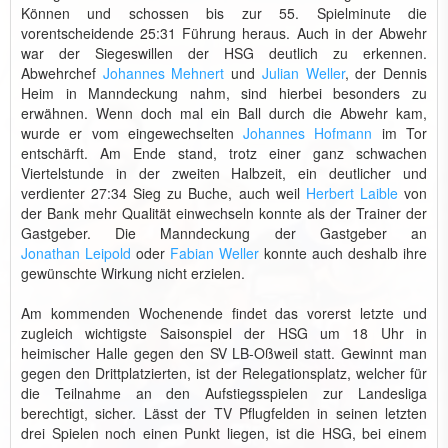
Können und schossen bis zur 55. Spielminute die
vorentscheidende 25:31 Führung heraus. Auch in der Abwehr
war der Siegeswillen der HSG deutlich zu erkennen.
Abwehrchef
Johannes Mehnert
und
Julian Weller
, der Dennis
Heim in Manndeckung nahm, sind hierbei besonders zu
erwähnen. Wenn doch mal ein Ball durch die Abwehr kam,
wurde er vom eingewechselten
Johannes Hofmann
im Tor
entschärft. Am Ende stand, trotz einer ganz schwachen
Viertelstunde in der zweiten Halbzeit, ein deutlicher und
verdienter 27:34 Sieg zu Buche, auch weil
Herbert Laible
von
der Bank mehr Qualität einwechseln konnte als der Trainer der
Gastgeber. Die Manndeckung der Gastgeber an
Jonathan Leipold
oder
Fabian Weller
konnte auch deshalb ihre
gewünschte Wirkung nicht erzielen.
Am kommenden Wochenende findet das vorerst letzte und
zugleich wichtigste Saisonspiel der HSG um 18 Uhr in
heimischer Halle gegen den SV LB-Oßweil statt. Gewinnt man
gegen den Drittplatzierten, ist der Relegationsplatz, welcher für
die Teilnahme an den Aufstiegsspielen zur Landesliga
berechtigt, sicher. Lässt der TV Pflugfelden in seinen letzten
drei Spielen noch einen Punkt liegen, ist die HSG, bei einem