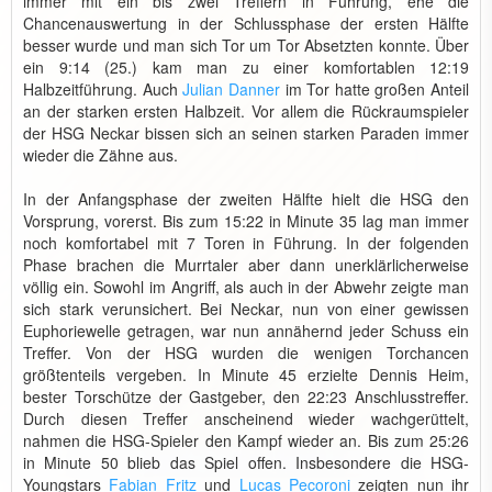
immer mit ein bis zwei Treffern in Führung, ehe die
Chancenauswertung in der Schlussphase der ersten Hälfte
besser wurde und man sich Tor um Tor Absetzten konnte. Über
ein 9:14 (25.) kam man zu einer komfortablen 12:19
Halbzeitführung. Auch
Julian Danner
im Tor hatte großen Anteil
an der starken ersten Halbzeit. Vor allem die Rückraumspieler
der HSG Neckar bissen sich an seinen starken Paraden immer
wieder die Zähne aus.
In der Anfangsphase der zweiten Hälfte hielt die HSG den
Vorsprung, vorerst. Bis zum 15:22 in Minute 35 lag man immer
noch komfortabel mit 7 Toren in Führung. In der folgenden
Phase brachen die Murrtaler aber dann unerklärlicherweise
völlig ein. Sowohl im Angriff, als auch in der Abwehr zeigte man
sich stark verunsichert. Bei Neckar, nun von einer gewissen
Euphoriewelle getragen, war nun annähernd jeder Schuss ein
Treffer. Von der HSG wurden die wenigen Torchancen
größtenteils vergeben. In Minute 45 erzielte Dennis Heim,
bester Torschütze der Gastgeber, den 22:23 Anschlusstreffer.
Durch diesen Treffer anscheinend wieder wachgerüttelt,
nahmen die HSG-Spieler den Kampf wieder an. Bis zum 25:26
in Minute 50 blieb das Spiel offen. Insbesondere die HSG-
Youngstars
Fabian Fritz
und
Lucas Pecoroni
zeigten nun ihr