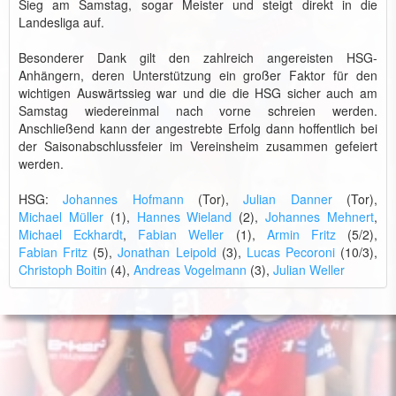
Sieg am Samstag, sogar Meister und steigt direkt in die
Landesliga auf.
Besonderer Dank gilt den zahlreich angereisten HSG-
Anhängern, deren Unterstützung ein großer Faktor für den
wichtigen Auswärtssieg war und die die HSG sicher auch am
Samstag wiedereinmal nach vorne schreien werden.
Anschließend kann der angestrebte Erfolg dann hoffentlich bei
der Saisonabschlussfeier im Vereinsheim zusammen gefeiert
werden.
HSG:
Johannes Hofmann
(Tor),
Julian Danner
(Tor),
Michael Müller
(1),
Hannes Wieland
(2),
Johannes Mehnert
,
Michael Eckhardt
,
Fabian Weller
(1),
Armin Fritz
(5/2),
Fabian Fritz
(5),
Jonathan Leipold
(3),
Lucas Pecoroni
(10/3),
Christoph Boitin
(4),
Andreas Vogelmann
(3),
Julian Weller