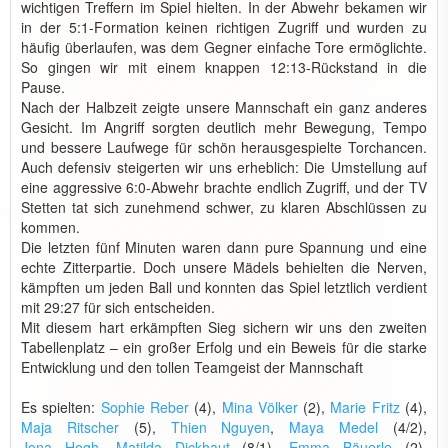
wichtigen Treffern im Spiel hielten. In der Abwehr bekamen wir
in der 5:1-Formation keinen richtigen Zugriff und wurden zu
häufig überlaufen, was dem Gegner einfache Tore ermöglichte.
So gingen wir mit einem knappen 12:13-Rückstand in die
Pause.
Nach der Halbzeit zeigte unsere Mannschaft ein ganz anderes
Gesicht. Im Angriff sorgten deutlich mehr Bewegung, Tempo
und bessere Laufwege für schön herausgespielte Torchancen.
Auch defensiv steigerten wir uns erheblich: Die Umstellung auf
eine aggressive 6:0-Abwehr brachte endlich Zugriff, und der TV
Stetten tat sich zunehmend schwer, zu klaren Abschlüssen zu
kommen.
Die letzten fünf Minuten waren dann pure Spannung und eine
echte Zitterpartie. Doch unsere Mädels behielten die Nerven,
kämpften um jeden Ball und konnten das Spiel letztlich verdient
mit 29:27 für sich entscheiden.
Mit diesem hart erkämpften Sieg sichern wir uns den zweiten
Tabellenplatz – ein großer Erfolg und ein Beweis für die starke
Entwicklung und den tollen Teamgeist der Mannschaft
Es spielten:
Sophie Reber
(4),
Mina Völker
(2),
Marie Fritz
(4),
Maja Ritscher
(5),
Thien Nguyen
,
Maya Medel
(4/2),
Jona Hogh
,
Matilda Dickhaut
(8/1),
Emma Bäuerle
(2),