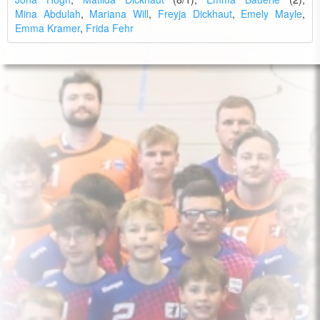
Mina Abdulah
,
Mariana Will
,
Freyja Dickhaut
,
Emely Mayle
,
Emma Kramer
,
Frida Fehr