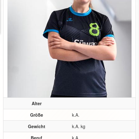
Alter
Größe
k.A.
Gewicht
k.A. kg
Beruf
k.A.