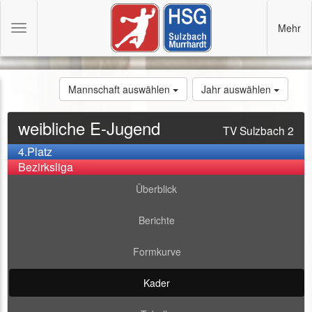
Mehr
Toggle
navigation
Mannschaft auswählen
Jahr auswählen
weibliche E-Jugend
TV Sulzbach 2
4.Platz
Bezirksliga
Überblick
Berichte
Formkurve
Kader