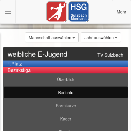
Mehr
Toggle
navigation
Mannschaft auswählen
Jahr auswählen
weibliche E-Jugend
TV Sulzbach
1.Platz
Bezirksliga
Überblick
Berichte
Formkurve
Kader