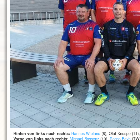
Hinten von links nach rechts:
Hannes Wieland
(8), Olaf Knospe (11)
Vorne von links nach rechts:
Michael Bossenz
(10),
Rocco Bayh
(TW)