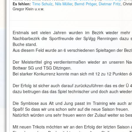
Es fehlen:
Timo Schulz
,
Nils Müller
,
Bernd Pröger
,
Dietmar Fritz
, Chri
Gregor Klein u.v.w.
Erstmals seit vielen Jahren wurden im Bezirk wieder me
Nachbarbezirk die Sportfreunde der SpVgg Renningen dazu 
Buche stand.
Aus diesem Feld wurde an 6 verschiedenen Spieltagen der Bezir
Der Meistertitel ging verdientermaßen wieder an unseren N
Bottwar SG und TSG Ditzingen.
Bei starker Konkurrenz konnte man sich mit 12 zu 12 Punkten d
Der Erfolg ist sicher auch darauf zurückzuführen das es der Ü 
dazu beitrugen das das Spiel technischer und doch auch wieder 
Die Symbiose aus Alt und Jung passt im Training wie auch a
Spaß! So dass wir uns schon sehr auf die neue Saison freuen.
Natürlich würden uns sehr freuen wenn der Zulauf weiter so best
Mit neuen Trikots möchten wir an den Erfolg der letzten Saison