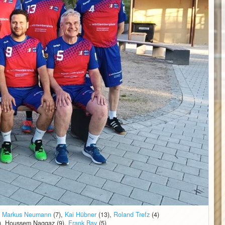
,
Markus Neumann
(7),
Kai Hübner
(13),
Roland Trefz
(4)
, Houssem Naggaz (9),
Frank Bay
(5)