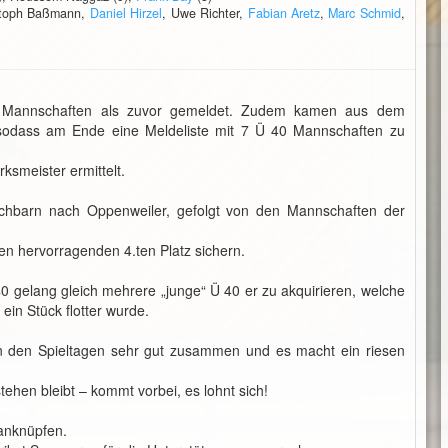
stoph Baßmann,
Daniel Hirzel
, Uwe Richter,
Fabian Aretz
,
Marc Schmid
,
hr Mannschaften als zuvor gemeldet. Zudem kamen aus dem
sodass am Ende eine Meldeliste mit 7 Ü 40 Mannschaften zu
ksmeister ermittelt.
achbarn nach Oppenweiler, gefolgt von den Mannschaften der
en hervorragenden 4.ten Platz sichern.
40 gelang gleich mehrere „junge“ Ü 40 er zu akquirieren, welche
ein Stück flotter wurde.
n den Spieltagen sehr gut zusammen und es macht ein riesen
ehen bleibt – kommt vorbei, es lohnt sich!
 anknüpfen.