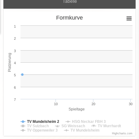
Tabelle
Formkurve
1
2
3
Platzierung
4
5
6
7
10
20
30
Spieltage
TV Mundelsheim 2
HSG Neckar FBH 3
TV Sulzbach
SG Weissach
TV Murrhardt
TV Oppenweiler 3
TV Mundelsheim
Highcharts.com