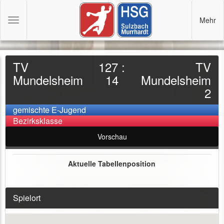
Mehr
Toggle
navigation
TV
127 :
TV
Mundelsheim
14
Mundelsheim
2
gemischte E-Jugend
Bezirksklasse
Vorschau
Aktuelle Tabellenposition
Spielort