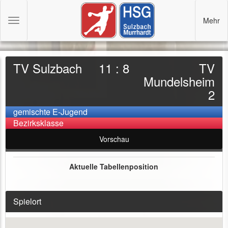
Mehr
Toggle
navigation
TV Sulzbach
11 : 8
TV
Mundelsheim
2
gemischte E-Jugend
Bezirksklasse
Vorschau
Aktuelle Tabellenposition
Spielort