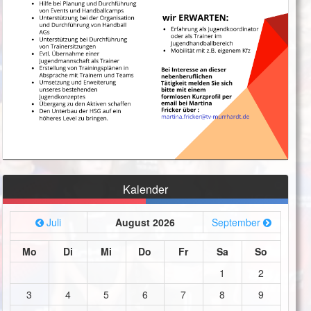
Kalender
Juli
August 2026
September
Mo
Di
Mi
Do
Fr
Sa
So
1
2
3
4
5
6
7
8
9