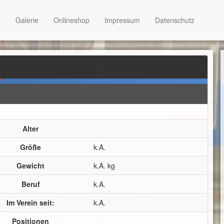
Galerie
Onlineshop
Impressum
Datenschutz
Alter
Größe
k.A.
Gewicht
k.A. kg
Beruf
k.A.
Im Verein seit:
k.A.
Positionen