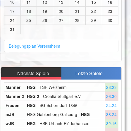
10
11
12
13
14
15
16
17
18
19
20
21
22
23
24
25
26
27
28
29
30
31
Belegungsplan Vereinsheim
Nächste Spiele
Letzte Spiele
Männer
HSG
- TSF Welzheim
28:23
Männer 2
HSG 2
- Croatia Stuttgart e.V
26:30
Frauen
HSG
- SG Schorndorf 1846
24:24
mJB
HSG Gablenberg-Gaisburg -
HSG
38:24
wJB
HSG
- HSK Urbach-Plüderhausen
32:16