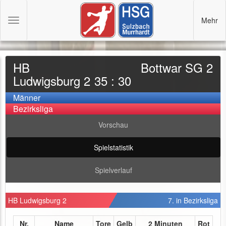
Mehr
Toggle
navigation
HB
Bottwar SG 2
Ludwigsburg 2
35 : 30
Männer
Bezirksliga
Vorschau
Spielstatistik
Spielverlauf
HB Ludwigsburg 2
7. in Bezirksliga
Nr.
Name
Tore
Gelb
2 Minuten
Rot