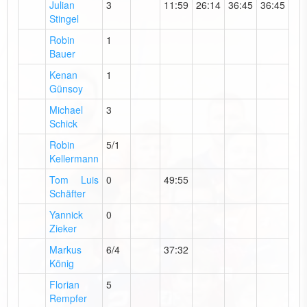
Julian
3
11:59
26:14
36:45
36:45
Stingel
Robin
1
Bauer
Kenan
1
Günsoy
Michael
3
Schick
Robin
5/1
Kellermann
Tom Luis
0
49:55
Schäfter
Yannick
0
Zieker
Markus
6/4
37:32
König
Florian
5
Rempfer