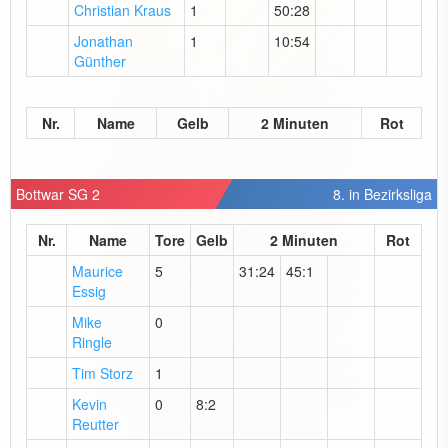
Christian Kraus
1
50:28
Jonathan
1
10:54
Günther
Nr.
Name
Gelb
2 Minuten
Rot
Bottwar SG 2
8. in Bezirksliga
Nr.
Name
Tore
Gelb
2 Minuten
Rot
Maurice
5
31:24
45:1
Essig
Mike
0
Ringle
Tim Storz
1
Kevin
0
8:2
Reutter