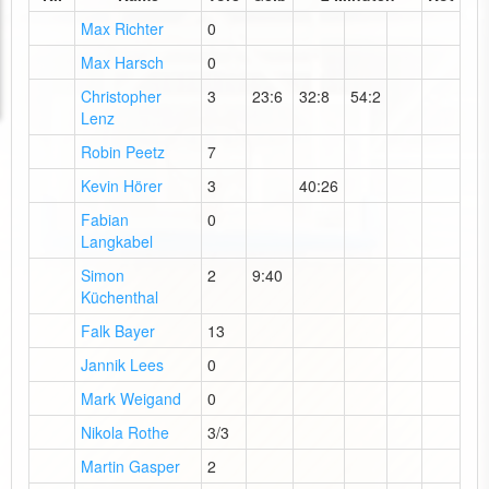
Max Richter
0
Max Harsch
0
Christopher
3
23:6
32:8
54:2
Lenz
Robin Peetz
7
Kevin Hörer
3
40:26
Fabian
0
Langkabel
Simon
2
9:40
Küchenthal
Falk Bayer
13
Jannik Lees
0
Mark Weigand
0
Nikola Rothe
3/3
Martin Gasper
2