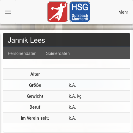
Mehr
Toggle
navigation
Jannik Lees
Personendaten
Spielerdaten
Alter
Größe
k.A.
Gewicht
k.A. kg
Beruf
k.A.
Im Verein seit:
k.A.