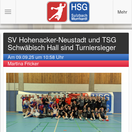
Mehr
Toggle
navigation
SV Hohenacker-Neustadt und TSG
Schwäbisch Hall sind Turniersieger
Am 09.09.25 um 10:58 Uhr
Martina Fricker