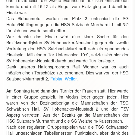
das Letztendlich die zweite Mannschaft für sich entscheiden
konnte und mit 15:12 als Sieger vom Platz ging und damit im
Finale war.
Das Siebenmeter werfen um Platz 3 entschied die SG
Hofen/Hüttlingen gegen die HSG Sulzbach-Murrhardt 1 mit 3:2
für sich und wurde somit dritter.
Wer dachte das Finale wird eine klare Sache für den
Bezirksoberligisten SV Hohenacker-Neustadt gegen die zweite
Vertretung der HSG Sulzbach-Murrhardt sah ein spannendes
Finalspiel. Mit einem Tor Unterschied 10:9, setzte sich hier der
SV Hohenacker-Neustadt durch und wurde Turniersieger.
Dank unseres Hallensprechers Ralf Wehner war es auch
möglich einen Torschützen zu ernennen. Dies war von der HSG
Sulzbach-Murrhardt 2,
Fabian Weller
.
Am Sonntag fand dann das Turnier der Frauen statt. Hier wurde
in einer Gruppe gespielt, im Modus jeder gegen jeden. Hier
waren von der Bezirksoberliga die Mannschaften der TSG
Schwäbisch Hall, SV Hohenacker-Neustadt 2 und der TSV
Asperg vertreten. Aus der Bezirksliga die Mannschaften der
HSG Sulzbach-Murrhardt und die SG Welzheim-Kaisersbach.
Nach den regulären Gruppenspielen war die TSG Schwäbisch
Hall ungeschlagen Tabellenerster. Punktgleich, aber dank des