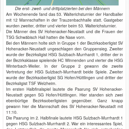
Die erst- zweit- und drittplatzierten bei den Männern
Am Wochenende fand das 53. Walterichsturnier der Handballer
mit 12 Mannschaften in der Trauzenbachhalle statt. Gastgeber
wurden zweiter, dritter und vierter beim 53. Walterichsturnier.
Die Männer des SV Hohenacker-Neustadt und die Frauen der
TSG Schwäbisch Hall hatten die Nase vorn.
Bei den Männern holte sich in Gruppe 1 der Bezirksoberligist SV
Hohenacker-Neustadt ungeschlagen den Gruppensieg. Zweiter
wurde der Bezirksligist HSG Sulzbach-Murrhardt 1, dritter der in
der Bezirksklasse spielende HC Winnenden und vierter die HSG
Winterbach-Weiler. In der Gruppe 2 gewann die zweite
Vertretung der HSG Sulzbach-Murrhardt beide Spiele. Zweiter
wurde der Bezirksoberligist SG Hofen/Hüttlingen und dritter der
Bezirksligist TSF Welzheim.
Im ersten Halbfinalspiel lautete die Paarung SV Hohenacker-
Neustadt gegen SG Hofen/Hüttlingen. Hier standen sich zwei
ebenbürtige Bezirksoberligisten gegenüber. Ganz knapp
gewann hier die Mannschaft des SV Hohenacker-Neustadt mit
11:10.
Die Paarung im 2. Halbfinale lautete HSG Sulzbach-Murrhardt 1
gegen HSG Sulzbach-Murrhardt 2. War ein interessantes Spiel,