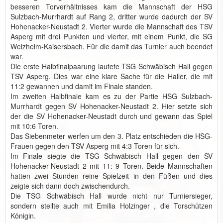
besseren Torverhältnisses kam die Mannschaft der HSG
Sulzbach-Murrhardt auf Rang 2, dritter wurde dadurch der SV
Hohenacker-Neustadt 2. Vierter wurde die Mannschaft des TSV
Asperg mit drei Punkten und vierter, mit einem Punkt, die SG
Welzheim-Kaisersbach. Für die damit das Turnier auch beendet
war.
Die erste Halbfinalpaarung lautete TSG Schwäbisch Hall gegen
TSV Asperg. Dies war eine klare Sache für die Haller, die mit
11:2 gewannen und damit im Finale standen.
Im zweiten Halbfinale kam es zu der Partie HSG Sulzbach-
Murrhardt gegen SV Hohenacker-Neustadt 2. Hier setzte sich
der die SV Hohenacker-Neustadt durch und gewann das Spiel
mit 10:6 Toren.
Das Siebenmeter werfen um den 3. Platz entschieden die HSG-
Frauen gegen den TSV Asperg mit 4:3 Toren für sich.
Im Finale siegte die TSG Schwäbisch Hall gegen den SV
Hohenacker-Neustadt 2 mit 11: 9 Toren. Beide Mannschaften
hatten zwei Stunden reine Spielzeit in den Füßen und dies
zeigte sich dann doch zwischendurch.
Die TSG Schwäbisch Hall wurde nicht nur Turniersieger,
sondern stellte auch mit Emilia Holzinger , die Torschützen
Königin.