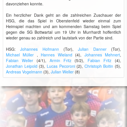
davonziehen konnte.
Ein herzlicher Dank geht an die zahlreichen Zuschauer der
HSG, die das Spiel in Oberstenfeld wieder einmal zum
Heimspiel machten und am kommenden Samstag beim Spiel
gegen die SG Bottwartal um 19 Uhr in Murrhardt hoffentlich
wieder genau so zahlreich und lautstark von der Partie sind.
HSG:
Johannes Hofmann
(Tor),
Julian Danner
(Tor),
Michael Müller
,
Hannes Wieland
(4),
Johannes Mehnert
,
Fabian Weller
(4/1),
Armin Fritz
(5/2),
Fabian Fritz
(4),
Jonathan Leipold
(3),
Lucas Pecoroni
(2),
Christoph Boitin
(5),
Andreas Vogelmann
(3),
Julian Weller
(8)