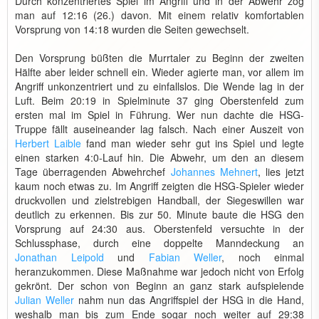
Durch konzentriertes Spiel im Angriff und in der Abwehr zog
man auf 12:16 (26.) davon. Mit einem relativ komfortablen
Vorsprung von 14:18 wurden die Seiten gewechselt.
Den Vorsprung büßten die Murrtaler zu Beginn der zweiten
Hälfte aber leider schnell ein. Wieder agierte man, vor allem im
Angriff unkonzentriert und zu einfallslos. Die Wende lag in der
Luft. Beim 20:19 in Spielminute 37 ging Oberstenfeld zum
ersten mal im Spiel in Führung. Wer nun dachte die HSG-
Truppe fällt auseineander lag falsch. Nach einer Auszeit von
Herbert Laible
fand man wieder sehr gut ins Spiel und legte
einen starken 4:0-Lauf hin. Die Abwehr, um den an diesem
Tage überragenden Abwehrchef
Johannes Mehnert
, lies jetzt
kaum noch etwas zu. Im Angriff zeigten die HSG-Spieler wieder
druckvollen und zielstrebigen Handball, der Siegeswillen war
deutlich zu erkennen. Bis zur 50. Minute baute die HSG den
Vorsprung auf 24:30 aus. Oberstenfeld versuchte in der
Schlussphase, durch eine doppelte Manndeckung an
Jonathan Leipold
und
Fabian Weller
, noch einmal
heranzukommen. Diese Maßnahme war jedoch nicht von Erfolg
gekrönt. Der schon von Beginn an ganz stark aufspielende
Julian Weller
nahm nun das Angriffspiel der HSG in die Hand,
weshalb man bis zum Ende sogar noch weiter auf 29:38