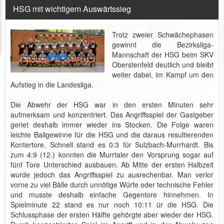
HSG mit wichtigem Auswärtssieg
Trotz zweier Schwächephasen
gewinnt die Bezirksliga-
Mannschaft der HSG beim SKV
Oberstenfeld deutlich und bleibt
weiter dabei, im Kampf um den
Aufstieg in die Landesliga.
Die Abwehr der HSG war in den ersten Minuten sehr
aufmerksam und konzentriert. Das Angriffsspiel der Gastgeber
geriet deshalb immer wieder ins Stocken. Die Folge waren
leichte Ballgewinne für die HSG und die daraus resultierenden
Kontertore. Schnell stand es 0:3 für Sulzbach-Murrhardt. Bis
zum 4:9 (12.) konnten die Murrtaler den Vorsprung sogar auf
fünf Tore Unterschied ausbauen. Ab Mitte der ersten Halbzeit
wurde jedoch das Angriffsspiel zu ausrechenbar. Man verlor
vorne zu viel Bälle durch unnötige Würfe oder technische Fehler
und musste deshalb einfache Gegentore hinnehmen. In
Spielminute 22 stand es nur noch 10:11 ür die HSG. Die
Schlussphase der ersten Hälfte gehörgte aber wieder der HSG.