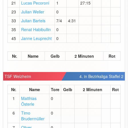
21
Lucas Pecoroni
1
27:15
23
Julian Weller
0
33
Julian Bartels
7/4
4:31
35
Renat Habibullin
0
45
Janne Leuprecht
0
Nr.
Name
Gelb
2 Minuten
Rot
TSF Welzheim
4. in Bezirksliga Staffel 2
Nr.
Name
Tore
Gelb
2 Minuten
Rot
1
Matthias
0
Österle
6
Timo
0
Brudermüller
7
Oliver
0