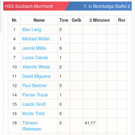
HSG Sulzbach-Murrhardt
7. in Bezirksliga Staffel 2
Nr.
Name
Tore
Gelb
2 Minuten
Rot
1
Max Lang
0
4
Michael Müller
1
6
Jannis Milde
9
7
Lucas Clauss
1
10
Valentin Weiss
2
11
David Miguens
1
12
Paul Stettner
0
14
Florian Traub
1
15
Laszlo Groß
0
16
Moritz Trefz
5
18
Tilmann
0
41:17
Riebesam