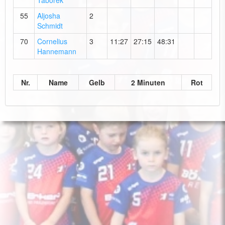
Taborek
55
Aljosha
2
Schmidt
70
Cornelius
3
11:27
27:15
48:31
Hannemann
Nr.
Name
Gelb
2 Minuten
Rot