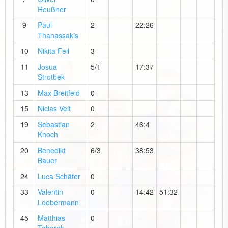
Reußner
9
Paul
2
22:26
Thanassakis
10
Nikita Feil
3
11
Josua
5/1
17:37
Strotbek
13
Max Breitfeld
0
15
Niclas Veit
0
19
Sebastian
2
46:4
Knoch
20
Benedikt
6/3
38:53
Bauer
24
Luca Schäfer
0
33
Valentin
0
14:42
51:32
Loebermann
45
Matthias
0