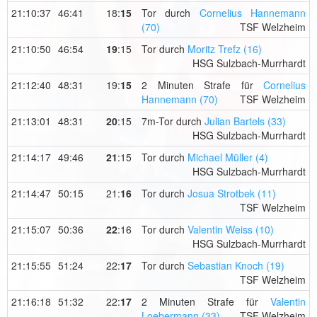
21:10:37
46:41
18:
15
Tor durch
Cornelius Hannemann
(70)
TSF Welzheim
21:10:50
46:54
19
:15
Tor durch
Moritz Trefz (16)
HSG Sulzbach-Murrhardt
21:12:40
48:31
19:
15
2 Minuten Strafe für
Cornelius
Hannemann (70)
TSF Welzheim
21:13:01
48:31
20
:15
7m-Tor durch
Julian Bartels (33)
HSG Sulzbach-Murrhardt
21:14:17
49:46
21
:15
Tor durch
Michael Müller (4)
HSG Sulzbach-Murrhardt
21:14:47
50:15
21:
16
Tor durch
Josua Strotbek (11)
TSF Welzheim
21:15:07
50:36
22
:16
Tor durch
Valentin Weiss (10)
HSG Sulzbach-Murrhardt
21:15:55
51:24
22:
17
Tor durch
Sebastian Knoch (19)
TSF Welzheim
21:16:18
51:32
22:
17
2 Minuten Strafe für
Valentin
Loebermann (33)
TSF Welzheim