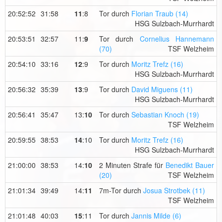
20:52:52
31:58
11
:8
Tor durch
Florian Traub (14)
HSG Sulzbach-Murrhardt
20:53:51
32:57
11:
9
Tor durch
Cornelius Hannemann
(70)
TSF Welzheim
20:54:10
33:16
12
:9
Tor durch
Moritz Trefz (16)
HSG Sulzbach-Murrhardt
20:56:32
35:39
13
:9
Tor durch
David Miguens (11)
HSG Sulzbach-Murrhardt
20:56:41
35:47
13:
10
Tor durch
Sebastian Knoch (19)
TSF Welzheim
20:59:55
38:53
14
:10
Tor durch
Moritz Trefz (16)
HSG Sulzbach-Murrhardt
21:00:00
38:53
14:
10
2 Minuten Strafe für
Benedikt Bauer
(20)
TSF Welzheim
21:01:34
39:49
14:
11
7m-Tor durch
Josua Strotbek (11)
TSF Welzheim
21:01:48
40:03
15
:11
Tor durch
Jannis Milde (6)