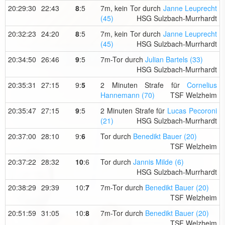
20:29:30
22:43
8
:5
7m, kein Tor durch
Janne Leuprecht
(45)
HSG Sulzbach-Murrhardt
20:32:23
24:20
8
:5
7m, kein Tor durch
Janne Leuprecht
(45)
HSG Sulzbach-Murrhardt
20:34:50
26:46
9
:5
7m-Tor durch
Julian Bartels (33)
HSG Sulzbach-Murrhardt
20:35:31
27:15
9:
5
2 Minuten Strafe für
Cornelius
Hannemann (70)
TSF Welzheim
20:35:47
27:15
9
:5
2 Minuten Strafe für
Lucas Pecoroni
(21)
HSG Sulzbach-Murrhardt
20:37:00
28:10
9:
6
Tor durch
Benedikt Bauer (20)
TSF Welzheim
20:37:22
28:32
10
:6
Tor durch
Jannis Milde (6)
HSG Sulzbach-Murrhardt
20:38:29
29:39
10:
7
7m-Tor durch
Benedikt Bauer (20)
TSF Welzheim
20:51:59
31:05
10:
8
7m-Tor durch
Benedikt Bauer (20)
TSF Welzheim