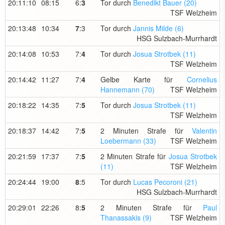
20:11:10
08:15
6:
3
Tor durch
Benedikt Bauer (20)
TSF Welzheim
20:13:48
10:34
7
:3
Tor durch
Jannis Milde (6)
HSG Sulzbach-Murrhardt
20:14:08
10:53
7:
4
Tor durch
Josua Strotbek (11)
TSF Welzheim
20:14:42
11:27
7:
4
Gelbe Karte für
Cornelius
Hannemann (70)
TSF Welzheim
20:18:22
14:35
7:
5
Tor durch
Josua Strotbek (11)
TSF Welzheim
20:18:37
14:42
7:
5
2 Minuten Strafe für
Valentin
Loebermann (33)
TSF Welzheim
20:21:59
17:37
7:
5
2 Minuten Strafe für
Josua Strotbek
(11)
TSF Welzheim
20:24:44
19:00
8
:5
Tor durch
Lucas Pecoroni (21)
HSG Sulzbach-Murrhardt
20:29:01
22:26
8:
5
2 Minuten Strafe für
Paul
Thanassakis (9)
TSF Welzheim