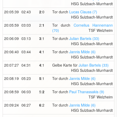
HSG Sulzbach-Murrhardt
20:05:39
02:43
2
:0
Tor durch
Lucas Clauss (7)
HSG Sulzbach-Murrhardt
20:05:59
03:03
2:
1
Tor durch
Cornelius Hannemann
(70)
TSF Welzheim
20:06:09
03:13
3
:1
Tor durch
Julian Bartels (33)
HSG Sulzbach-Murrhardt
20:06:40
03:44
4
:1
Tor durch
Jannis Milde (6)
HSG Sulzbach-Murrhardt
20:07:27
04:31
4
:1
Gelbe Karte für
Julian Bartels (33)
HSG Sulzbach-Murrhardt
20:08:19
05:23
5
:1
Tor durch
Jannis Milde (6)
HSG Sulzbach-Murrhardt
20:08:59
06:03
5:
2
Tor durch
Paul Thanassakis (9)
TSF Welzheim
20:09:24
06:27
6
:2
Tor durch
Jannis Milde (6)
HSG Sulzbach-Murrhardt