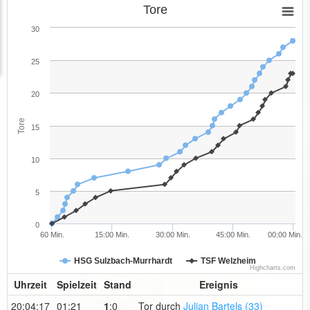
Tore
30
25
20
Tore
15
10
5
0
60 Min.
15:00 Min.
30:00 Min.
45:00 Min.
00:00 Min.
HSG Sulzbach-Murrhardt
TSF Welzheim
Highcharts.com
Uhrzeit
Spielzeit
Stand
Ereignis
20:04:17
01:21
1
:0
Tor durch
Julian Bartels (33)