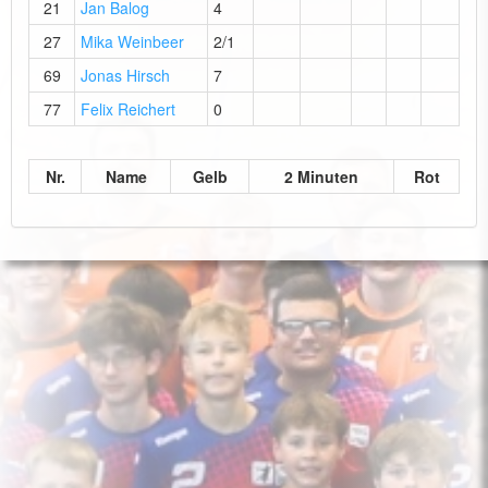
21
Jan Balog
4
27
Mika Weinbeer
2/1
69
Jonas Hirsch
7
77
Felix Reichert
0
Nr.
Name
Gelb
2 Minuten
Rot