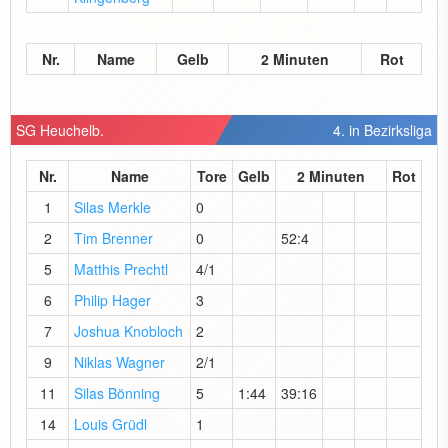
Nr.
Name
Gelb
2 Minuten
Rot
SG Heuchelb.
4. in Bezirksliga
Nr.
Name
Tore
Gelb
2 Minuten
Rot
1
Silas Merkle
0
2
Tim Brenner
0
52:4
5
Matthis Prechtl
4/1
6
Philip Hager
3
7
Joshua Knobloch
2
9
Niklas Wagner
2/1
11
Silas Bönning
5
1:44
39:16
14
Louis Grüdl
1