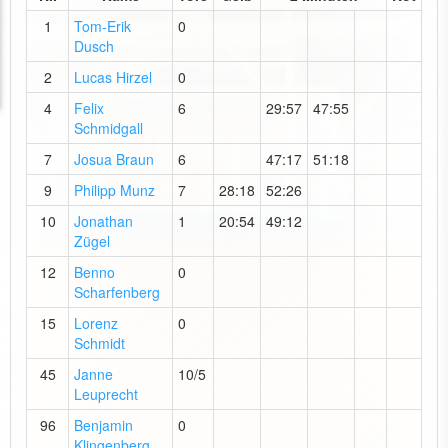
1
Tom-Erik
0
Dusch
2
Lucas Hirzel
0
4
Felix
6
29:57
47:55
Schmidgall
7
Josua Braun
6
47:17
51:18
9
Philipp Munz
7
28:18
52:26
10
Jonathan
1
20:54
49:12
Zügel
12
Benno
0
Scharfenberg
15
Lorenz
0
Schmidt
45
Janne
10/5
Leuprecht
96
Benjamin
0
Klingenberg