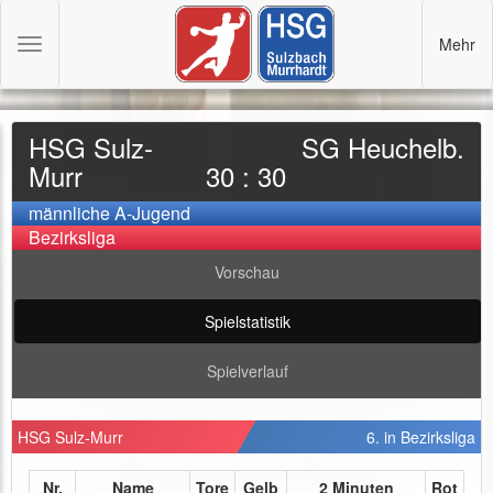
Mehr
Toggle
navigation
HSG Sulz-
SG Heuchelb.
Murr
30 : 30
männliche A-Jugend
Bezirksliga
Vorschau
Spielstatistik
Spielverlauf
HSG Sulz-Murr
6. in Bezirksliga
Nr.
Name
Tore
Gelb
2 Minuten
Rot