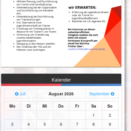
Kalender
Juli
August 2026
September
Mo
Di
Mi
Do
Fr
Sa
So
1
2
3
4
5
6
7
8
9