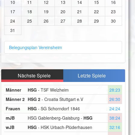
10
11
12
13
14
15
16
17
18
19
20
21
22
23
24
25
26
27
28
29
30
31
Belegungsplan Vereinsheim
Nächste Spiele
Letzte Spiele
Männer
HSG
- TSF Welzheim
28:23
Männer 2
HSG 2
- Croatia Stuttgart e.V
26:30
Frauen
HSG
- SG Schorndorf 1846
24:24
mJB
HSG Gablenberg-Gaisburg -
HSG
38:24
wJB
HSG
- HSK Urbach-Plüderhausen
32:16