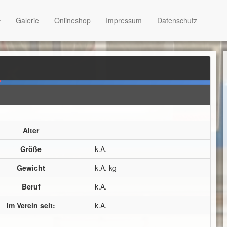
Galerie
Onlineshop
Impressum
Datenschutz
Alter
Größe
k.A.
Gewicht
k.A. kg
Beruf
k.A.
Im Verein seit:
k.A.