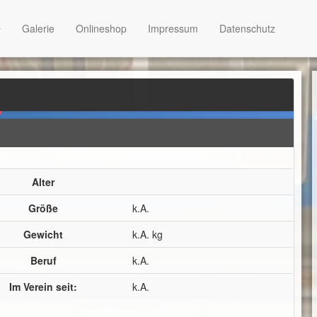
Galerie
Onlineshop
Impressum
Datenschutz
Alter
Größe
k.A.
Gewicht
k.A. kg
Beruf
k.A.
Im Verein seit:
k.A.