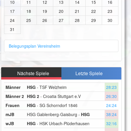
10
11
12
13
14
15
16
17
18
19
20
21
22
23
24
25
26
27
28
29
30
31
Belegungsplan Vereinsheim
Nächste Spiele
Letzte Spiele
Männer
HSG
- TSF Welzheim
28:23
Männer 2
HSG 2
- Croatia Stuttgart e.V
26:30
Frauen
HSG
- SG Schorndorf 1846
24:24
mJB
HSG Gablenberg-Gaisburg -
HSG
38:24
wJB
HSG
- HSK Urbach-Plüderhausen
32:16