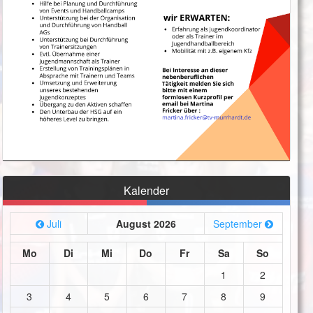
Kalender
Juli
August 2026
September
Mo
Di
Mi
Do
Fr
Sa
So
1
2
3
4
5
6
7
8
9