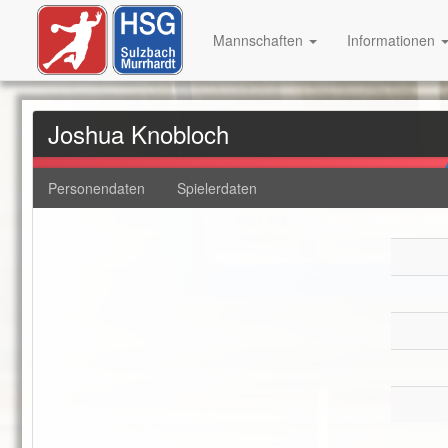
Mannschaften
Informationen
Joshua Knobloch
Personendaten
Spielerdaten