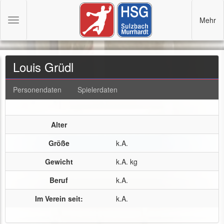
Mehr
Toggle
navigation
Louis Grüdl
Personendaten
Spielerdaten
Alter
Größe
k.A.
Gewicht
k.A. kg
Beruf
k.A.
Im Verein seit:
k.A.