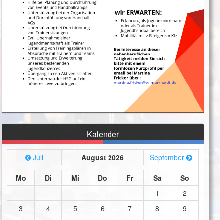
Kalender
Juli
August 2026
September
Mo
Di
Mi
Do
Fr
Sa
So
1
2
3
4
5
6
7
8
9