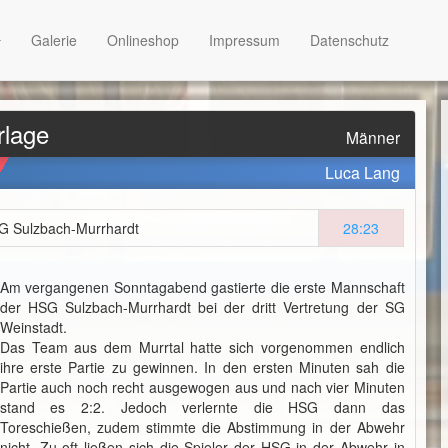
Galerie
Onlineshop
Impressum
Datenschutz
rlage
Männer
Luca Lang
G Sulzbach-Murrhardt
28:23
Am vergangenen Sonntagabend gastierte die erste Mannschaft
der HSG Sulzbach-Murrhardt bei der dritt Vertretung der SG
Weinstadt.
Das Team aus dem Murrtal hatte sich vorgenommen endlich
ihre erste Partie zu gewinnen. In den ersten Minuten sah die
Partie auch noch recht ausgewogen aus und nach vier Minuten
stand es 2:2. Jedoch verlernte die HSG dann das
Toreschießen, zudem stimmte die Abstimmung in der Abwehr
nicht. Zu oft ließen sich die Spieler der HSG in der Abwehr in