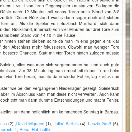
einem 1 vs. 1 von ihren Gegenspielern austanzen. So lagen die
Gäste nach 12 Minuten mit sechs Toren beim Stand von 8:2
zurück. Dieser Rückstand wuchs dann sogar noch auf sieben
Tore an. Als die Spieler von Sulzbach-Murrhardt sich dann
n den Rückstand, innerhalb von vier Minuten auf drei Tore zum
Teams beim Stand von 14:10 in die Pause.
r hinten stehen bleiben sollte da man im eins gegen eins klar
auf den Abschluss mehr fokussieren. Obwohl man weniger Tore
 bessere Chancen. Statt mit vier Toren hinten zulegen müsste
n Spielen, alles was man sich vorgenommen hat und auch gute
hmissen. Zur 38. Minute lag man erneut mit sieben Toren beim
uf vier Tore heran, machte dann wieder Fehler, lag zurück und
uster wie bei den vergangenen Niederlagen gezeigt. Spielerisch
 aber im Abschluss kann man diese nicht verwerten. Auch kann
edoch trifft man dann dumme Entscheidungen und macht Fehler,
tellen um dann hoffentlich am kommenden Sonntag in Bargau,
auss
(2) ,
David Miguens
(1),
Julian Bartels
(4),
Laszlo Groß
(6),
uprecht
1,
Renat Habibullin