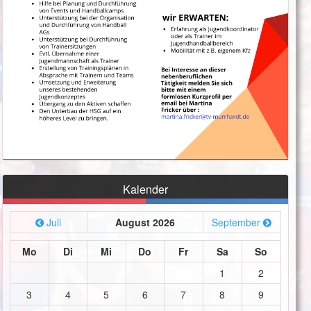
Kalender
Juli
August 2026
September
Mo
Di
Mi
Do
Fr
Sa
So
1
2
3
4
5
6
7
8
9