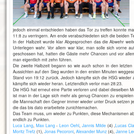
jedoch einmal entschieden haben das Tor zu treffen konnte ma
11:8 zu verringern. Am ende verabschiedeten sich die beiden 
In der Halbzeit wurde klar Abgesprochen das die Abwehr weite
Unterlegen wahr. Vor allem war klar, man solle sich vorne 
geschossen hat, hatten die Gäste mehr Chancen und vor allem
man eigentlich mit zehn führen.
Die zweite Halbzeit begann so wie auch schon in den letzte
Aussichten auf den Sieg wurden in den ersten Minuten weggesc
Stand von 19:12 zurück. Jedoch kämpfte sich die HSG wieder a
kämpfte sich wieder heran. Letztendlich verlor man 28:23.
Die HSG hat erneut eine Partie verloren und dabei dieselben M
ist man in der Lage sich mehr als genug Chancen zu erspielen
die Mannschaft den Gegner immer wieder unter Druck setzen j
die das bis dato erarbeitete zunichtemachen.
Das Team muss, um wieder zu Punkten, diese Mechanismen abs
endlich zu Punkten.
Luca Lang
,
Max Lang
-
Leon Oehl
,
Jannis Milde
(4) ,
Lucas Cl
Moritz Trefz
(1),
Jonas Pecoroni
,
Alexander Munz
(4),
Janne Le