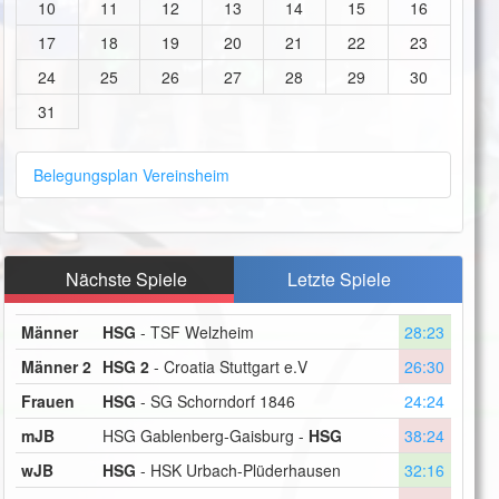
10
11
12
13
14
15
16
17
18
19
20
21
22
23
24
25
26
27
28
29
30
31
Belegungsplan Vereinsheim
Nächste Spiele
Letzte Spiele
Männer
HSG
- TSF Welzheim
28:23
Männer 2
HSG 2
- Croatia Stuttgart e.V
26:30
Frauen
HSG
- SG Schorndorf 1846
24:24
mJB
HSG Gablenberg-Gaisburg -
HSG
38:24
wJB
HSG
- HSK Urbach-Plüderhausen
32:16