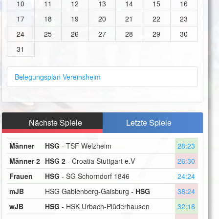
10
11
12
13
14
15
16
17
18
19
20
21
22
23
24
25
26
27
28
29
30
31
Belegungsplan Vereinsheim
Nächste Spiele
Letzte Spiele
Männer
HSG
- TSF Welzheim
28:23
Männer 2
HSG 2
- Croatia Stuttgart e.V
26:30
Frauen
HSG
- SG Schorndorf 1846
24:24
mJB
HSG Gablenberg-Gaisburg -
HSG
38:24
wJB
HSG
- HSK Urbach-Plüderhausen
32:16