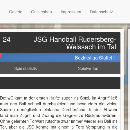
Galerie
Onlineshop
Impressum
Datenschutz
: 24
JSG Handball Rudersberg-
Weissach im Tal
Bezirksliga Staffel 1
Spielstatistik
Spielverlauf
Die wC kam in der ersten Hälfte super ins Spiel. Im Angriff ließ
man den Ball schnell durchspielen und besonders die vielen
Sperren ermöglichten einfache Durchbrüche. In der Abwehr
fand man Zugriff und Zwang die Gegner zu Rückraumwürfen.
Ohne gelernten Torwart rutschte zwar immer wieder ein Ball ins
Tor, aber die JSG konnte mit einem 5 Tore Vorsprung in die