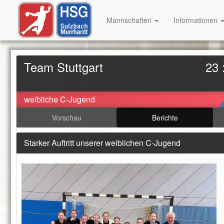
Mannschaften
Informationen
Team Stuttgart
23 
weibliche C-Jugend
Vorschau
Berichte
Starker Auftritt unserer weiblichen C-Jugend