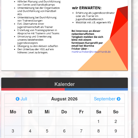
Kalender
Juli
August 2026
September
Mo
Di
Mi
Do
Fr
Sa
So
1
2
3
4
5
6
7
8
9