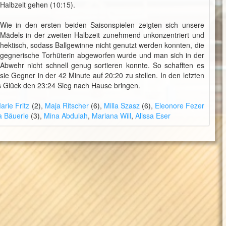
Halbzeit gehen (10:15).
Wie in den ersten beiden Saisonspielen zeigten sich unsere
Mädels in der zweiten Halbzeit zunehmend unkonzentriert und
hektisch, sodass Ballgewinne nicht genutzt werden konnten, die
gegnerische Torhüterin abgeworfen wurde und man sich in der
Abwehr nicht schnell genug sortieren konnte. So schafften es
sie Gegner in der 42 Minute auf 20:20 zu stellen. In den letzten
s Glück den 23:24 Sieg nach Hause bringen.
arie Fritz
(2),
Maja Ritscher
(6),
Milla Szasz
(6),
Eleonore Fezer
 Bäuerle
(3),
Mina Abdulah
,
Mariana Will
,
Alissa Eser