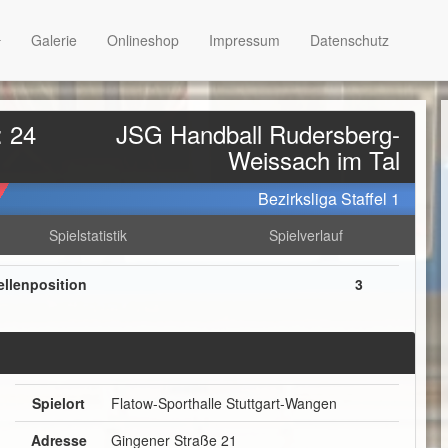
Galerie
Onlineshop
Impressum
Datenschutz
: 24
JSG Handball Rudersberg-
Weissach im Tal
Bezirksliga Staffel 1
Spielstatistik
Spielverlauf
ellenposition
3
Spielort
Flatow-Sporthalle Stuttgart-Wangen
Adresse
Gingener Straße 21