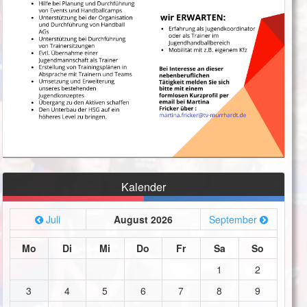
Kalender
Juli
August 2026
September
Mo
Di
Mi
Do
Fr
Sa
So
1
2
3
4
5
6
7
8
9