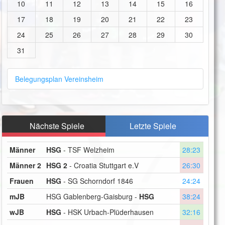
10
11
12
13
14
15
16
17
18
19
20
21
22
23
24
25
26
27
28
29
30
31
Belegungsplan Vereinsheim
Nächste Spiele
Letzte Spiele
Männer
HSG
- TSF Welzheim
28:23
Männer 2
HSG 2
- Croatia Stuttgart e.V
26:30
Frauen
HSG
- SG Schorndorf 1846
24:24
mJB
HSG Gablenberg-Gaisburg -
HSG
38:24
wJB
HSG
- HSK Urbach-Plüderhausen
32:16