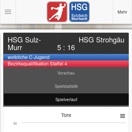
Mehr
Toggle
navigation
HSG Sulz-
HSG Strohgäu
Murr
5 : 16
weibliche C-Jugend
Bezirksqualifikation Staffel 4
Vorschau
Spielstatistik
Spielverlauf
Tore
30