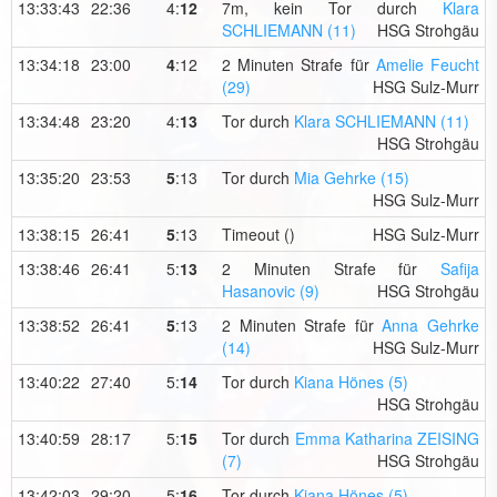
13:33:43
22:36
4:
12
7m, kein Tor durch
Klara
SCHLIEMANN (11)
HSG Strohgäu
13:34:18
23:00
4
:12
2 Minuten Strafe für
Amelie Feucht
(29)
HSG Sulz-Murr
13:34:48
23:20
4:
13
Tor durch
Klara SCHLIEMANN (11)
HSG Strohgäu
13:35:20
23:53
5
:13
Tor durch
Mia Gehrke (15)
HSG Sulz-Murr
13:38:15
26:41
5
:13
Timeout ()
HSG Sulz-Murr
13:38:46
26:41
5:
13
2 Minuten Strafe für
Safija
Hasanovic (9)
HSG Strohgäu
13:38:52
26:41
5
:13
2 Minuten Strafe für
Anna Gehrke
(14)
HSG Sulz-Murr
13:40:22
27:40
5:
14
Tor durch
Kiana Hönes (5)
HSG Strohgäu
13:40:59
28:17
5:
15
Tor durch
Emma Katharina ZEISING
(7)
HSG Strohgäu
13:42:03
29:20
5:
16
Tor durch
Kiana Hönes (5)