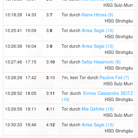
HSG Sulz-Murr
13:18:28
14:33
3:
7
Tor durch
Kiana Hönes (5)
HSG Strohgäu
13:25:41
15:09
3:
8
Tor durch
Anisa Sagis (13)
HSG Strohgäu
13:26:36
16:04
3:
9
Tor durch
Anisa Sagis (13)
HSG Strohgäu
13:27:46
17:15
3:
10
Tor durch
Safija Hasanovic (9)
HSG Strohgäu
13:28:29
17:42
3
:10
7m, kein Tor durch
Pauline Feil (7)
HSG Sulz-Murr
13:28:52
18:05
3:
11
Tor durch
Emma Cassandra SEITZ
(10)
HSG Strohgäu
13:29:59
19:11
4
:11
Tor durch
Mia Gehrke (15)
HSG Sulz-Murr
13:30:33
19:46
4:
12
Tor durch
Anisa Sagis (13)
HSG Strohgäu