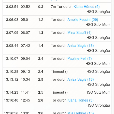
13:03:54
02:52
0:
2
7m-Tor durch
Kiana Hönes (5)
HSG Strohgäu
13:06:03
05:01
1
:2
Tor durch
Amelie Feucht (29)
HSG Sulz-Murr
13:07:09
06:07
1:
3
Tor durch
Mina Stauß (4)
HSG Strohgäu
13:08:44
07:42
1:
4
Tor durch
Anisa Sagis (13)
HSG Strohgäu
13:10:07
09:04
2
:4
Tor durch
Pauline Feil (7)
HSG Sulz-Murr
13:10:28
09:13
2:
4
Timeout ()
HSG Strohgäu
13:13:12
10:34
2:
5
Tor durch
Anisa Sagis (13)
HSG Strohgäu
13:14:23
11:41
2
:5
Timeout ()
HSG Sulz-Murr
13:16:40
12:45
2:
6
Tor durch
Kiana Hönes (5)
HSG Strohgäu
13:16:56
13:01
3
:6
Tor durch
Mia Gehrke (15)