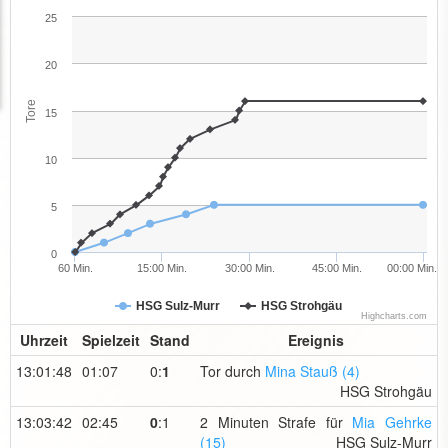
25
20
Tore
15
10
5
0
60 Min.
15:00 Min.
30:00 Min.
45:00 Min.
00:00 Min.
HSG Sulz-Murr
HSG Strohgäu
Highcharts.com
Uhrzeit
Spielzeit
Stand
Ereignis
13:01:48
01:07
0:
1
Tor durch
Mina Stauß (4)
HSG Strohgäu
13:03:42
02:45
0
:1
2 Minuten Strafe für
Mia Gehrke
(15)
HSG Sulz-Murr