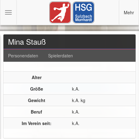
Mehr
Toggle
navigation
Mina Stauß
Personendaten
Spielerdaten
Alter
Größe
k.A.
Gewicht
k.A. kg
Beruf
k.A.
Im Verein seit:
k.A.