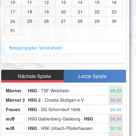
10
11
12
13
14
15
16
17
18
19
20
21
22
23
24
25
26
27
28
29
30
31
Belegungsplan Vereinsheim
Nächste Spiele
Letzte Spiele
Männer
HSG
- TSF Welzheim
28:23
Männer 2
HSG 2
- Croatia Stuttgart e.V
26:30
Frauen
HSG
- SG Schorndorf 1846
24:24
mJB
HSG Gablenberg-Gaisburg -
HSG
38:24
wJB
HSG
- HSK Urbach-Plüderhausen
32:16