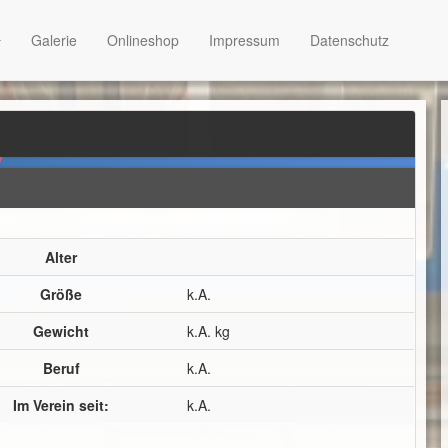
Galerie
Onlineshop
Impressum
Datenschutz
Alter
Größe
k.A.
Gewicht
k.A. kg
Beruf
k.A.
Im Verein seit:
k.A.