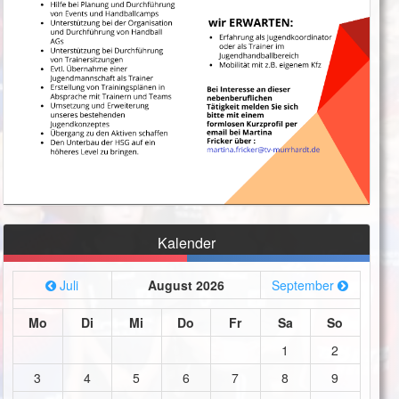
Kalender
Juli
August 2026
September
Mo
Di
Mi
Do
Fr
Sa
So
1
2
3
4
5
6
7
8
9