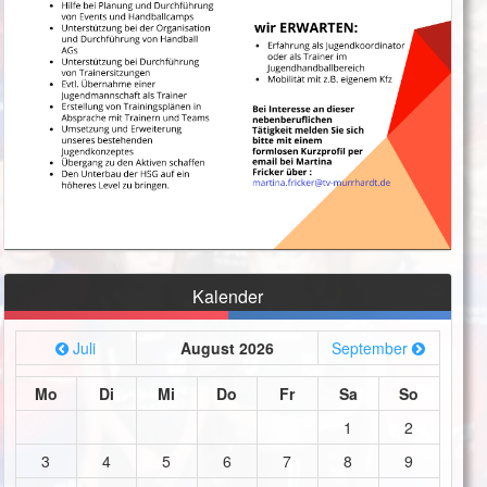
Kalender
Juli
August 2026
September
Mo
Di
Mi
Do
Fr
Sa
So
1
2
3
4
5
6
7
8
9