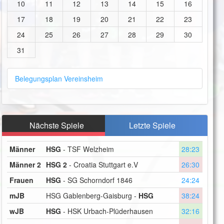
10
11
12
13
14
15
16
17
18
19
20
21
22
23
24
25
26
27
28
29
30
31
Belegungsplan Vereinsheim
Nächste Spiele
Letzte Spiele
Männer
HSG
- TSF Welzheim
28:23
Männer 2
HSG 2
- Croatia Stuttgart e.V
26:30
Frauen
HSG
- SG Schorndorf 1846
24:24
mJB
HSG Gablenberg-Gaisburg -
HSG
38:24
wJB
HSG
- HSK Urbach-Plüderhausen
32:16