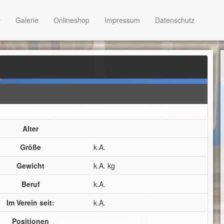
Galerie
Onlineshop
Impressum
Datenschutz
Alter
Größe
k.A.
Gewicht
k.A. kg
Beruf
k.A.
Im Verein seit:
k.A.
Positionen