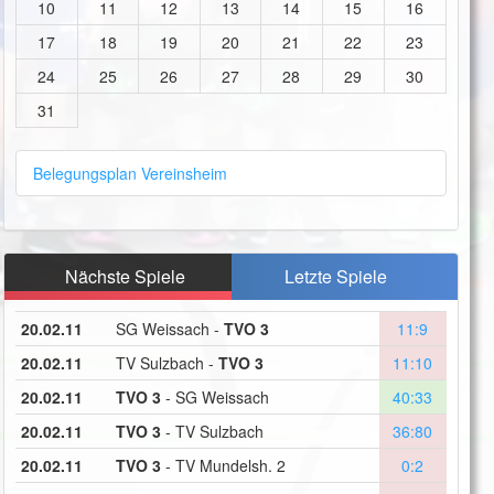
10
11
12
13
14
15
16
17
18
19
20
21
22
23
24
25
26
27
28
29
30
31
Belegungsplan Vereinsheim
Nächste Spiele
Letzte Spiele
20.02.11
SG Weissach -
TVO 3
11:9
20.02.11
TV Sulzbach -
TVO 3
11:10
20.02.11
TVO 3
- SG Weissach
40:33
20.02.11
TVO 3
- TV Sulzbach
36:80
20.02.11
TVO 3
- TV Mundelsh. 2
0:2