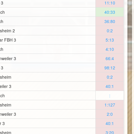
 3
11:10
ach
40:33
ch
36:80
lsheim 2
0:2
ar FBH 3
5:13
ch
4:10
weiler 3
66:4
 3
98:12
lsheim
0:2
iler 3
40:1
ach
:
lsheim
1:127
weiler 3
2:0
r 3
40:1
lsheim
3:20