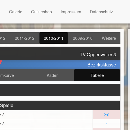
Galerie
Onlineshop
Impressum
Datenschutz
012
2011/2012
2010/2011
2009/2010
Weitere
TV Oppenweiler 3
Bezirksklasse
rmkurve
Kader
Tabelle
 Spiele
r 3
2:0
r 3
: