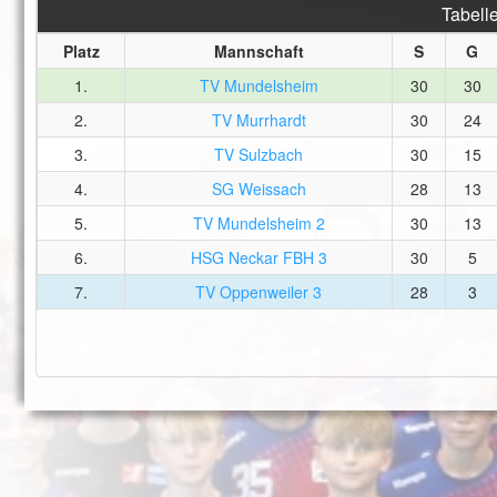
Tabell
Platz
Mannschaft
S
G
1.
TV Mundelsheim
30
30
2.
TV Murrhardt
30
24
3.
TV Sulzbach
30
15
4.
SG Weissach
28
13
5.
TV Mundelsheim 2
30
13
6.
HSG Neckar FBH 3
30
5
7.
TV Oppenweiler 3
28
3