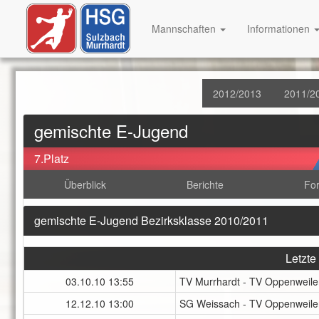
Mannschaften
Informationen
2012/2013
2011/2
gemischte E-Jugend
7.Platz
Überblick
Berichte
Fo
gemischte E-Jugend Bezirksklasse 2010/2011
Letzte
03.10.10
13:55
TV Murrhardt - TV Oppenweile
12.12.10
13:00
SG Weissach - TV Oppenweile