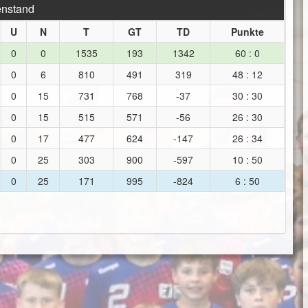
enstand
U
N
T
GT
TD
Punkte
0
0
1535
193
1342
60 : 0
0
6
810
491
319
48 : 12
0
15
731
768
-37
30 : 30
0
15
515
571
-56
26 : 30
0
17
477
624
-147
26 : 34
0
25
303
900
-597
10 : 50
0
25
171
995
-824
6 : 50