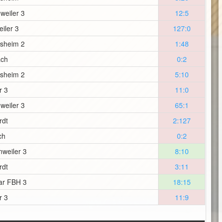
weiler 3
12:5
iler 3
127:0
lsheim 2
1:48
ach
0:2
lsheim 2
5:10
r 3
11:0
weiler 3
65:1
rdt
2:127
ch
0:2
weiler 3
8:10
rdt
3:11
ar FBH 3
18:15
r 3
11:9