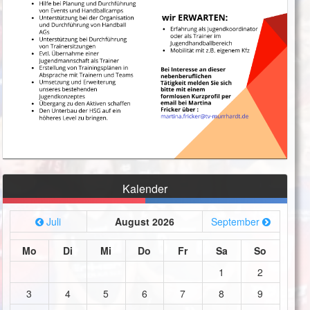
Kalender
Juli
August 2026
September
Mo
Di
Mi
Do
Fr
Sa
So
1
2
3
4
5
6
7
8
9